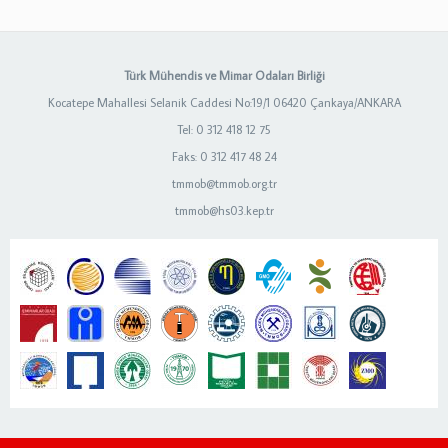
Türk Mühendis ve Mimar Odaları Birliği
Kocatepe Mahallesi Selanik Caddesi No:19/1 06420 Çankaya/ANKARA
Tel: 0 312 418 12 75
Faks: 0 312 417 48 24
tmmob@tmmob.org.tr
tmmob@hs03.kep.tr