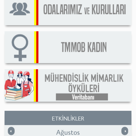
ETKİNLİKLER
Ağustos
Önceki
Sonrak
«
»