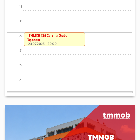
18
19
TMMOB CBS Çalışma Grubu
20
Toplantısı
23.07.2025 - 20:00
21
22
23