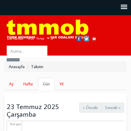
Site Haritası
RSS
Bize Ulaşın
Search
ARA
this
Anasayfa
Takvim
site
Birincil
Ay
Hafta
Gün
(etkin
Yıl
sekmeler
sekme)
23 Temmuz 2025
« Önceki
Sonraki »
Çarşamba
Tüm gün