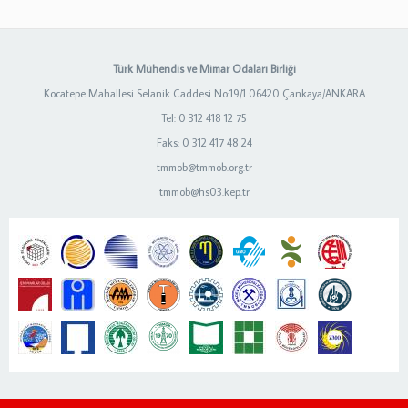
Türk Mühendis ve Mimar Odaları Birliği
Kocatepe Mahallesi Selanik Caddesi No:19/1 06420 Çankaya/ANKARA
Tel: 0 312 418 12 75
Faks: 0 312 417 48 24
tmmob@tmmob.org.tr
tmmob@hs03.kep.tr