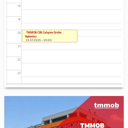
18
19
TMMOB CBS Çalışma Grubu
20
Toplantısı
23.07.2025 - 20:00
21
22
23