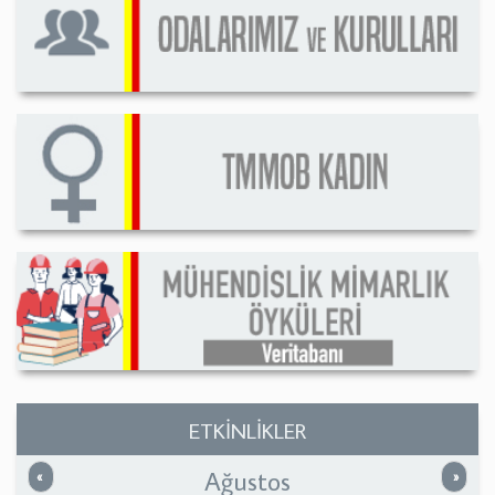
ETKİNLİKLER
Ağustos
Önceki
Sonrak
«
»