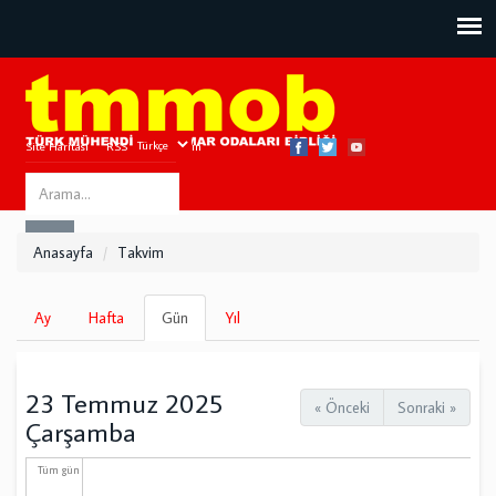
Site Haritası
RSS
Bize Ulaşın
Search
ARA
this
Anasayfa
Takvim
site
Birincil
Ay
Hafta
Gün
(etkin
Yıl
sekmeler
sekme)
23 Temmuz 2025
« Önceki
Sonraki »
Çarşamba
Tüm gün