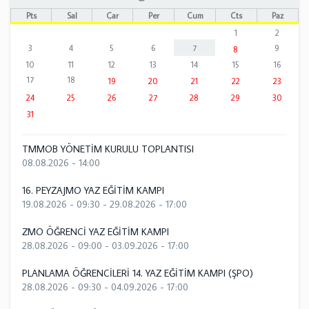
Pts
Sal
Çar
Per
Cum
Cts
Paz
1
2
3
4
5
6
7
9
8
10
11
12
13
14
15
16
17
18
19
20
21
22
23
24
25
26
27
28
29
30
31
TMMOB YÖNETİM KURULU TOPLANTISI
08.08.2026 - 14:00
16. PEYZAJMO YAZ EĞİTİM KAMPI
19.08.2026 - 09:30
-
29.08.2026 - 17:00
ZMO ÖĞRENCİ YAZ EĞİTİM KAMPI
28.08.2026 - 09:00
-
03.09.2026 - 17:00
PLANLAMA ÖĞRENCİLERİ 14. YAZ EĞİTİM KAMPI (ŞPO)
28.08.2026 - 09:30
-
04.09.2026 - 17:00