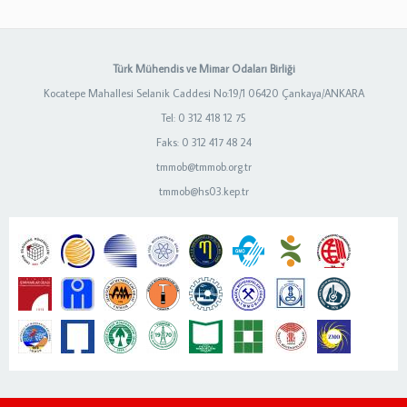
Türk Mühendis ve Mimar Odaları Birliği
Kocatepe Mahallesi Selanik Caddesi No:19/1 06420 Çankaya/ANKARA
Tel: 0 312 418 12 75
Faks: 0 312 417 48 24
tmmob@tmmob.org.tr
tmmob@hs03.kep.tr