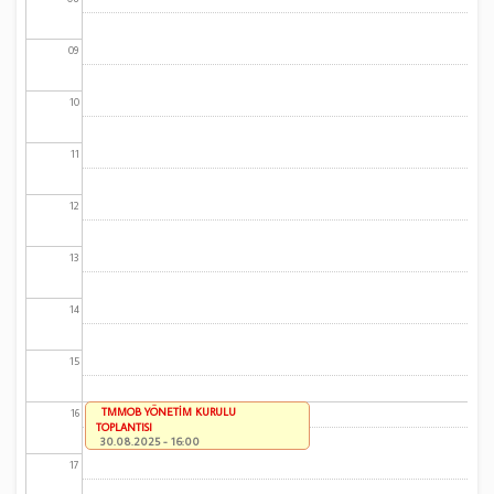
09
10
11
12
13
14
15
TMMOB YÖNETİM KURULU
16
TOPLANTISI
30.08.2025 - 16:00
17