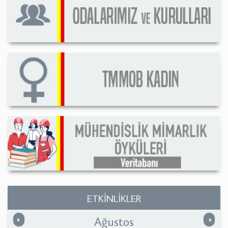
ETKİNLİKLER
Ağustos
Önceki
Sonrak
«
»