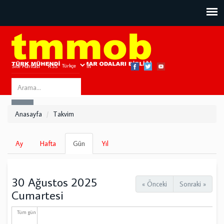
Site Haritası
RSS
Bize Ulaşın
Search
ARA
this
Anasayfa
Takvim
site
Birincil
Ay
Hafta
Gün
(etkin
Yıl
sekmeler
sekme)
30 Ağustos 2025
« Önceki
Sonraki »
Cumartesi
Tüm gün