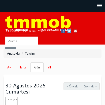
Site Haritası
RSS
Bize Ulaşın
Search
ARA
this
Anasayfa
Takvim
site
Birincil
Ay
Hafta
Gün
(etkin
Yıl
sekmeler
sekme)
30 Ağustos 2025
« Önceki
Sonraki »
Cumartesi
Tüm gün