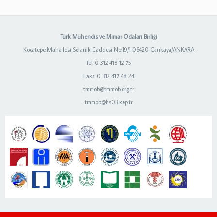
Türk Mühendis ve Mimar Odaları Birliği
Kocatepe Mahallesi Selanik Caddesi No:19/1 06420 Çankaya/ANKARA
Tel: 0 312 418 12 75
Faks: 0 312 417 48 24
tmmob@tmmob.org.tr
tmmob@hs03.kep.tr