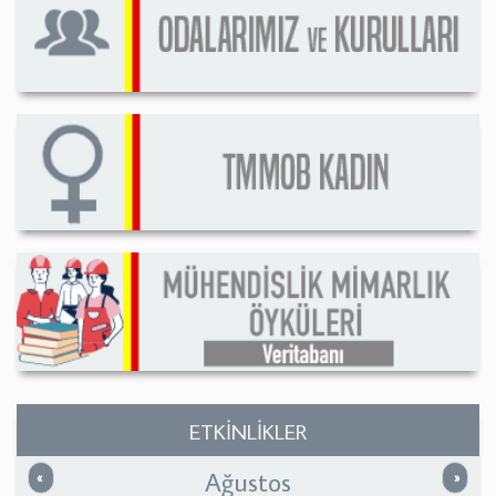
ETKİNLİKLER
Ağustos
Önceki
Sonrak
«
»