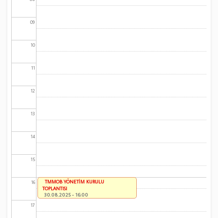
09
10
11
12
13
14
15
TMMOB YÖNETİM KURULU
16
TOPLANTISI
30.08.2025 - 16:00
17