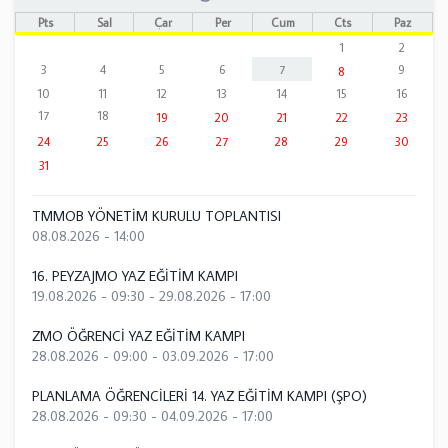
Pts
Sal
Çar
Per
Cum
Cts
Paz
1
2
3
4
5
6
7
9
8
10
11
12
13
14
15
16
17
18
19
20
21
22
23
24
25
26
27
28
29
30
31
TMMOB YÖNETİM KURULU TOPLANTISI
08.08.2026 - 14:00
16. PEYZAJMO YAZ EĞİTİM KAMPI
19.08.2026 - 09:30
-
29.08.2026 - 17:00
ZMO ÖĞRENCİ YAZ EĞİTİM KAMPI
28.08.2026 - 09:00
-
03.09.2026 - 17:00
PLANLAMA ÖĞRENCİLERİ 14. YAZ EĞİTİM KAMPI (ŞPO)
28.08.2026 - 09:30
-
04.09.2026 - 17:00