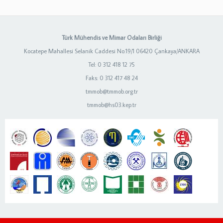
Türk Mühendis ve Mimar Odaları Birliği
Kocatepe Mahallesi Selanik Caddesi No:19/1 06420 Çankaya/ANKARA
Tel: 0 312 418 12 75
Faks: 0 312 417 48 24
tmmob@tmmob.org.tr
tmmob@hs03.kep.tr