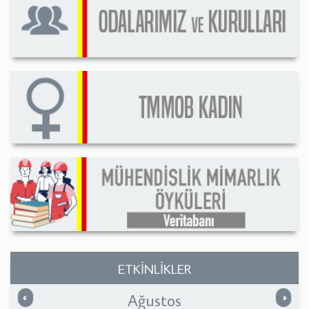
ETKİNLİKLER
Ağustos
Önceki
Sonrak
«
»