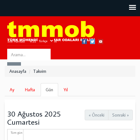
Site Haritası
RSS
Bize Ulaşın
Search
ARA
this
Anasayfa
Takvim
site
Birincil
Ay
Hafta
Gün
(etkin
Yıl
sekmeler
sekme)
30 Ağustos 2025
« Önceki
Sonraki »
Cumartesi
Tüm gün