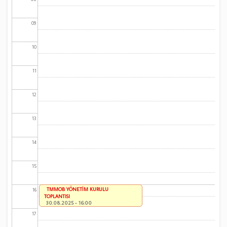
09
10
11
12
13
14
15
TMMOB YÖNETİM KURULU
16
TOPLANTISI
30.08.2025 - 16:00
17