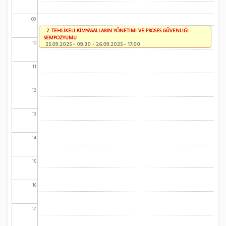
09
7. TEHLİKELİ KİMYASALLARIN YÖNETİMİ VE PROSES GÜVENLİĞİ
SEMPOZYUMU
10
25.09.2025 - 09:30
-
26.09.2025 - 17:00
11
12
13
14
15
16
17