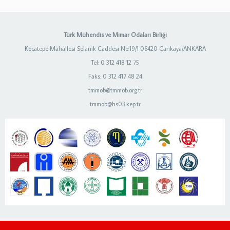
Türk Mühendis ve Mimar Odaları Birliği
Kocatepe Mahallesi Selanik Caddesi No:19/1 06420 Çankaya/ANKARA
Tel: 0 312 418 12 75
Faks: 0 312 417 48 24
tmmob@tmmob.org.tr
tmmob@hs03.kep.tr