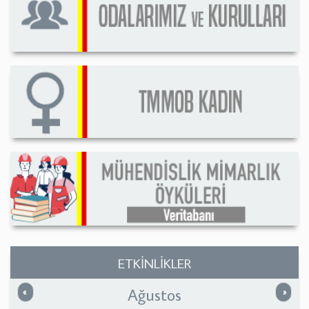
ETKİNLİKLER
Ağustos
Önceki
Sonrak
«
»