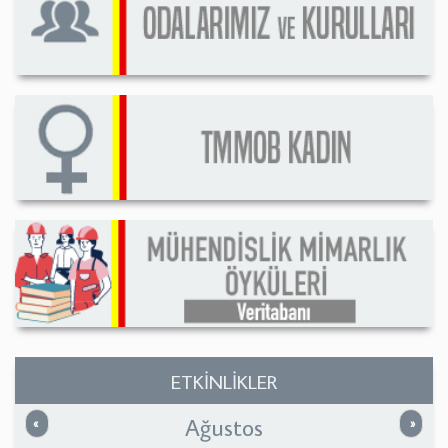
ETKİNLİKLER
Ağustos
Önceki
Sonrak
«
»