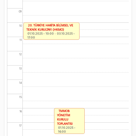
09
20. TÜRKİYE HARİTA BİLİMSEL VE
10
TEKNİK KURULTAYI (HKMO)
01.10.2025 - 10:00
-
03.10.2025 -
17:00
11
12
13
14
15
TMMOB
16
YÖNETİM
KURULU
TOPLANTISI
17
01.10.2025 -
16:00