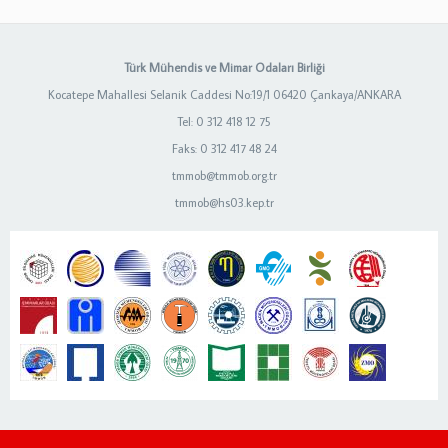
Türk Mühendis ve Mimar Odaları Birliği
Kocatepe Mahallesi Selanik Caddesi No:19/1 06420 Çankaya/ANKARA
Tel: 0 312 418 12 75
Faks: 0 312 417 48 24
tmmob@tmmob.org.tr
tmmob@hs03.kep.tr