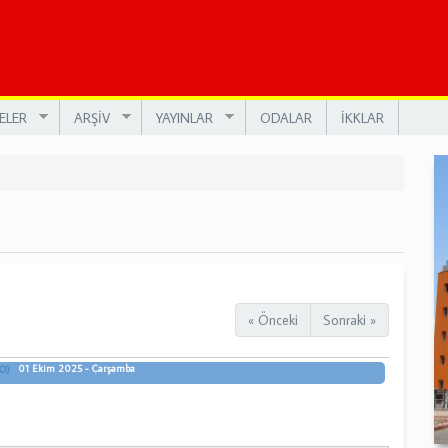
ELER
ARŞİV
YAYINLAR
ODALAR
İKKLAR
« Önceki
Sonraki »
01 Ekim 2025 - Çarşamba
O)