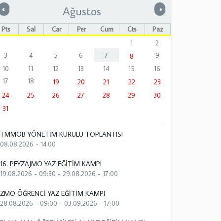
Ağustos
Önceki
Sonraki
«
»
Pts
Sal
Çar
Per
Cum
Cts
Paz
1
2
3
4
5
6
7
9
8
10
11
12
13
14
15
16
17
18
19
20
21
22
23
24
25
26
27
28
29
30
31
TMMOB YÖNETİM KURULU TOPLANTISI
08.08.2026 - 14:00
16. PEYZAJMO YAZ EĞİTİM KAMPI
19.08.2026 - 09:30
-
29.08.2026 - 17:00
ZMO ÖĞRENCİ YAZ EĞİTİM KAMPI
28.08.2026 - 09:00
-
03.09.2026 - 17:00