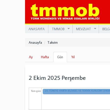
Ana
içeriğe
atla
ANASAYFA
TMMOB
MEVZUAT
BELG
Anasayfa
Takvim
Birincil
Ay
Hafta
Gün
(etkin
Yıl
sekmeler
sekme)
2 Ekim 2025 Perşembe
Tüm gün
20. TÜRKİYE HARİTA BİLİMSEL VE TEKNİK KURULTAYI (HKM