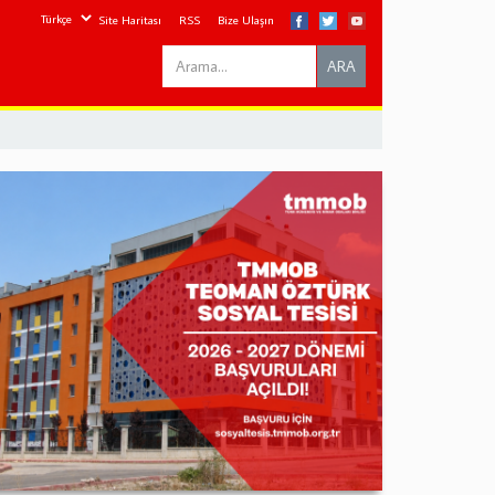
Site Haritası
RSS
Bize Ulaşın
Search
ARA
this
site