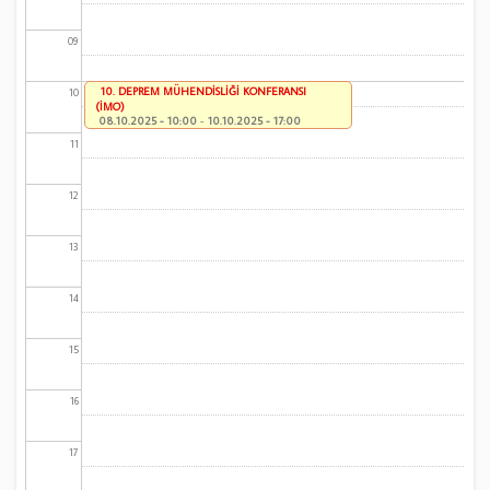
09
10. DEPREM MÜHENDİSLİĞİ KONFERANSI
10
(İMO)
08.10.2025 - 10:00
-
10.10.2025 - 17:00
11
12
13
14
15
16
17