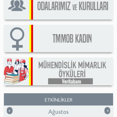
ETKİNLİKLER
Ağustos
Önceki
Sonrak
«
»