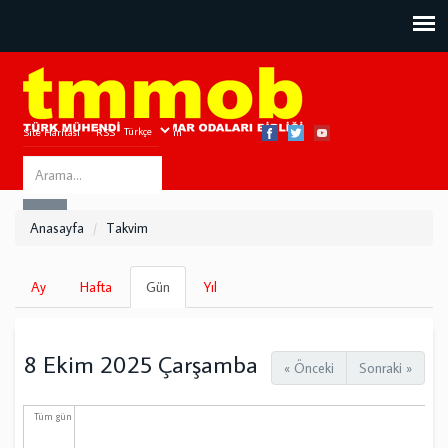
Site Haritası
RSS
Bize Ulaşın
Search
ARA
this
Anasayfa
Takvim
site
Birincil
Ay
Hafta
Gün
(etkin
Yıl
sekmeler
sekme)
8 Ekim 2025 Çarşamba
« Önceki
Sonraki »
Tüm gün