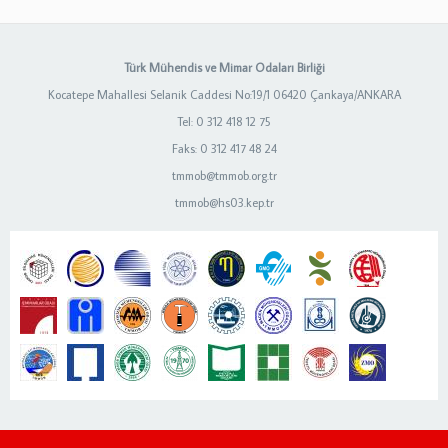
Türk Mühendis ve Mimar Odaları Birliği
Kocatepe Mahallesi Selanik Caddesi No:19/1 06420 Çankaya/ANKARA
Tel: 0 312 418 12 75
Faks: 0 312 417 48 24
tmmob@tmmob.org.tr
tmmob@hs03.kep.tr