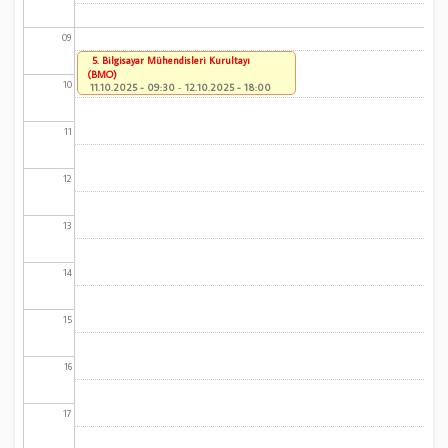
09
5. Bilgisayar Mühendisleri Kurultayı
(BMO)
10
11.10.2025 - 09:30
-
12.10.2025 - 18:00
11
12
13
14
15
16
17