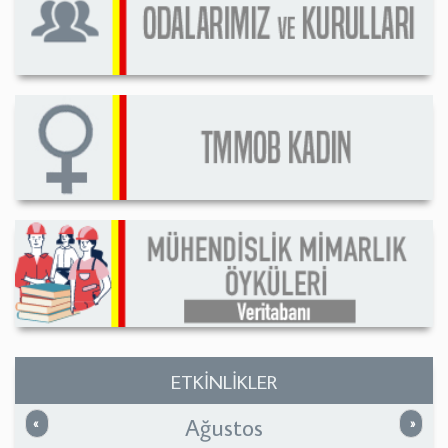
ETKİNLİKLER
Ağustos
Önceki
Sonrak
«
»