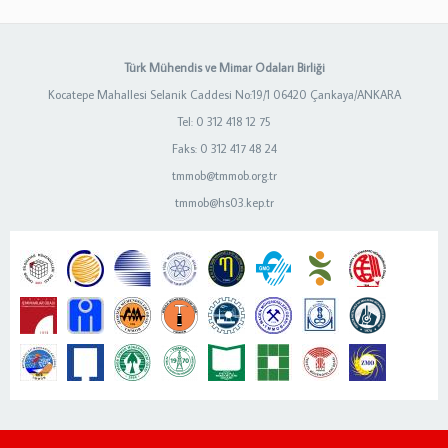
Türk Mühendis ve Mimar Odaları Birliği
Kocatepe Mahallesi Selanik Caddesi No:19/1 06420 Çankaya/ANKARA
Tel: 0 312 418 12 75
Faks: 0 312 417 48 24
tmmob@tmmob.org.tr
tmmob@hs03.kep.tr