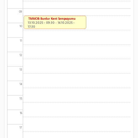
09
TMMOB Burdur Kent Sempozyumu
13.10.2025 - 09:30
-
14.10.2025 -
10
17:30
11
12
13
14
15
16
17