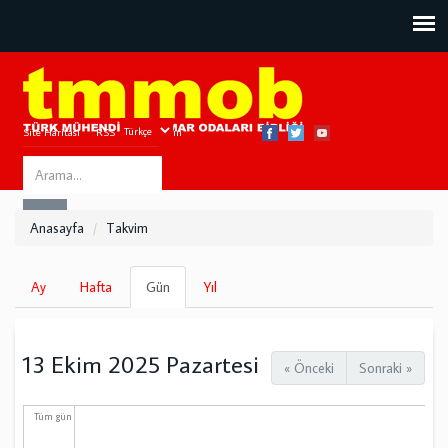
Site Haritası
RSS
Bize Ulaşın
Search
ARA
this
Anasayfa
Takvim
site
Birincil
Ay
Hafta
Gün
(etkin
Yıl
sekmeler
sekme)
13 Ekim 2025 Pazartesi
« Önceki
Sonraki »
Tüm gün