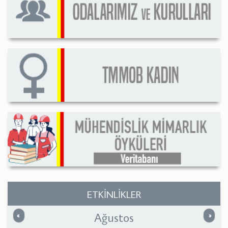
ETKİNLİKLER
Ağustos
Önceki
Sonrak
«
»