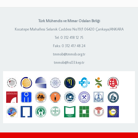
Türk Mühendis ve Mimar Odaları Birliği
Kocatepe Mahallesi Selanik Caddesi No:19/1 06420 Çankaya/ANKARA
Tel: 0 312 418 12 75
Faks: 0 312 417 48 24
tmmob@tmmob.org.tr
tmmob@hs03.kep.tr