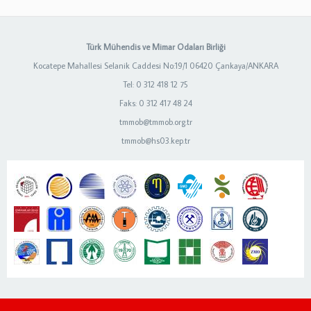
Türk Mühendis ve Mimar Odaları Birliği
Kocatepe Mahallesi Selanik Caddesi No:19/1 06420 Çankaya/ANKARA
Tel: 0 312 418 12 75
Faks: 0 312 417 48 24
tmmob@tmmob.org.tr
tmmob@hs03.kep.tr