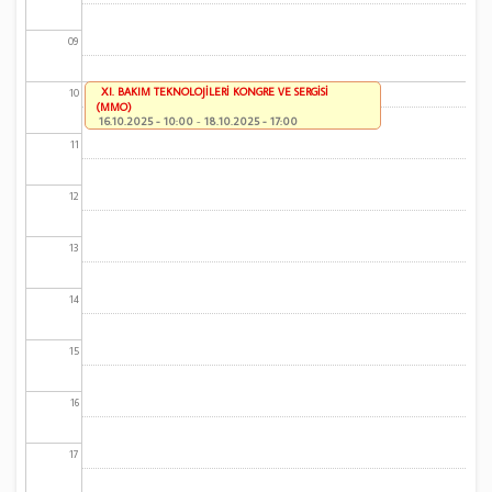
09
XI. BAKIM TEKNOLOJİLERİ KONGRE VE SERGİSİ
10
(MMO)
16.10.2025 - 10:00
-
18.10.2025 - 17:00
11
12
13
14
15
16
17