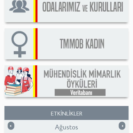
ETKİNLİKLER
Ağustos
Önceki
Sonrak
«
»