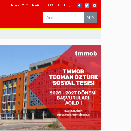
Site Haritası
RSS
Bize Ulaşın
Search
ARA
this
site