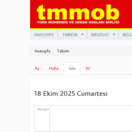
Ana
içeriğe
atla
ANASAYFA
TMMOB
MEVZUAT
BELG
Anasayfa
Takvim
Birincil
Ay
Hafta
Gün
(etkin
Yıl
sekmeler
sekme)
18 Ekim 2025 Cumartesi
Tüm gün