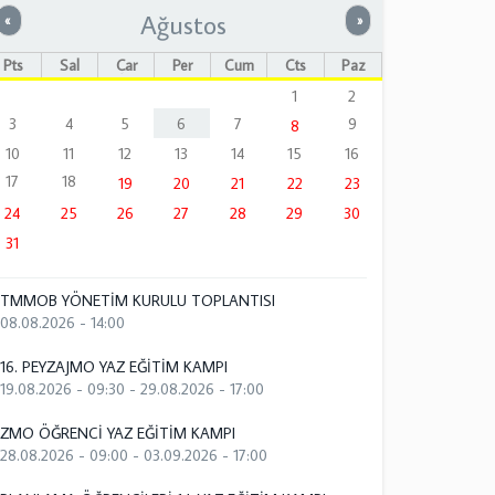
Ağustos
Önceki
Sonraki
«
»
Pts
Sal
Çar
Per
Cum
Cts
Paz
1
2
3
4
5
6
7
9
8
10
11
12
13
14
15
16
17
18
19
20
21
22
23
24
25
26
27
28
29
30
31
TMMOB YÖNETİM KURULU TOPLANTISI
08.08.2026 - 14:00
16. PEYZAJMO YAZ EĞİTİM KAMPI
19.08.2026 - 09:30
-
29.08.2026 - 17:00
ZMO ÖĞRENCİ YAZ EĞİTİM KAMPI
28.08.2026 - 09:00
-
03.09.2026 - 17:00