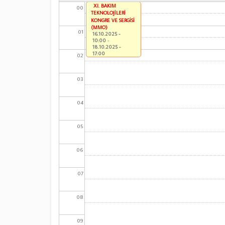
XI. BAKIM
00
TEKNOLOJİLERİ
KONGRE VE SERGİSİ
(MMO)
01
16.10.2025 -
10:00
-
18.10.2025 -
17:00
02
03
04
05
06
07
08
09