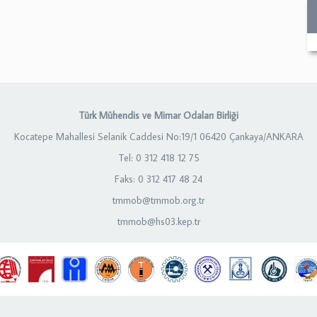
Türk Mühendis ve Mimar Odaları Birliği
Kocatepe Mahallesi Selanik Caddesi No:19/1 06420 Çankaya/ANKARA
Tel: 0 312 418 12 75
Faks: 0 312 417 48 24
tmmob@tmmob.org.tr
tmmob@hs03.kep.tr