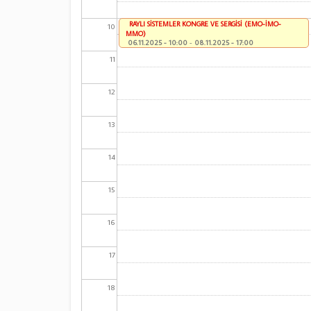
RAYLI SİSTEMLER KONGRE VE SERGİSİ (EMO-İMO-
10
MMO)
06.11.2025 - 10:00
-
08.11.2025 - 17:00
11
12
13
14
15
16
17
18