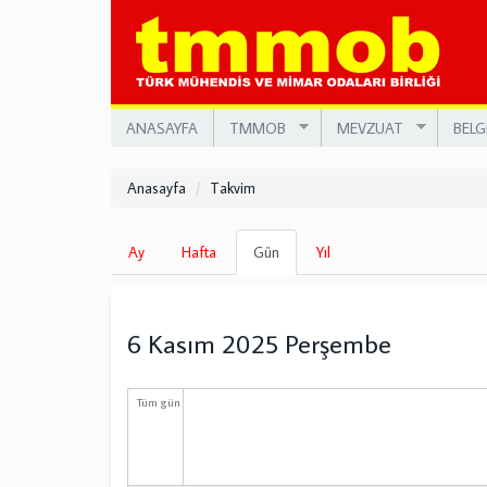
Ana
içeriğe
atla
ANASAYFA
TMMOB
MEVZUAT
BELG
Anasayfa
Takvim
Birincil
Ay
Hafta
Gün
(etkin
Yıl
sekmeler
sekme)
6 Kasım 2025 Perşembe
Tüm gün