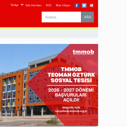
Site Haritası
RSS
Bize Ulaşın
Search
ARA
this
site