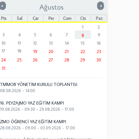
Ağustos
Önceki
Sonraki
«
»
Pts
Sal
Çar
Per
Cum
Cts
Paz
1
2
3
4
5
6
7
9
8
10
11
12
13
14
15
16
17
18
19
20
21
22
23
24
25
26
27
28
29
30
31
TMMOB YÖNETİM KURULU TOPLANTISI
08.08.2026 - 14:00
16. PEYZAJMO YAZ EĞİTİM KAMPI
19.08.2026 - 09:30
-
29.08.2026 - 17:00
ZMO ÖĞRENCİ YAZ EĞİTİM KAMPI
28.08.2026 - 09:00
-
03.09.2026 - 17:00