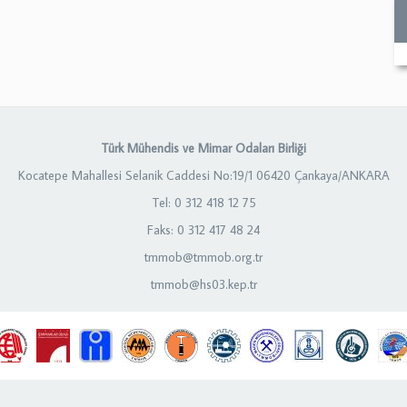
Türk Mühendis ve Mimar Odaları Birliği
Kocatepe Mahallesi Selanik Caddesi No:19/1 06420 Çankaya/ANKARA
Tel: 0 312 418 12 75
Faks: 0 312 417 48 24
tmmob@tmmob.org.tr
tmmob@hs03.kep.tr