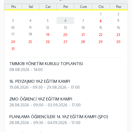
Pts
Sal
Çar
Per
Cum
Cts
Paz
1
2
3
4
5
6
7
9
8
10
11
12
13
14
15
16
17
18
19
20
21
22
23
24
25
26
27
28
29
30
31
TMMOB YÖNETİM KURULU TOPLANTISI
08.08.2026 - 14:00
16. PEYZAJMO YAZ EĞİTİM KAMPI
19.08.2026 - 09:30
-
29.08.2026 - 17:00
ZMO ÖĞRENCİ YAZ EĞİTİM KAMPI
28.08.2026 - 09:00
-
03.09.2026 - 17:00
PLANLAMA ÖĞRENCİLERİ 14. YAZ EĞİTİM KAMPI (ŞPO)
28.08.2026 - 09:30
-
04.09.2026 - 17:00