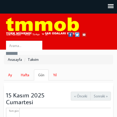
Site Haritası
RSS
Bize Ulaşın
Search
ARA
this
Anasayfa
Takvim
site
Birincil
Ay
Hafta
Gün
(etkin
Yıl
sekmeler
sekme)
15 Kasım 2025
« Önceki
Sonraki »
Cumartesi
Tüm gün