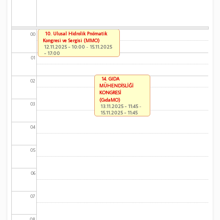
10. Ulusal Hidrolik Pnömatik
00
Kongresi ve Sergisi (MMO)
12.11.2025 - 10:00
-
15.11.2025
- 17:00
01
14. GIDA
02
MÜHENDİSLİĞİ
KONGRESİ
(GıdaMO)
03
13.11.2025 - 11:45
-
15.11.2025 - 11:45
04
05
06
07
08