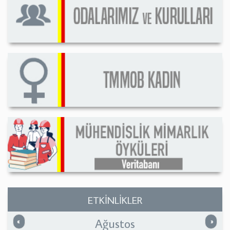
ETKİNLİKLER
Ağustos
Önceki
Sonrak
«
»