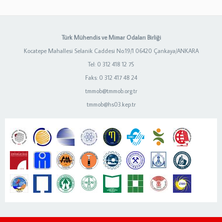
Türk Mühendis ve Mimar Odaları Birliği
Kocatepe Mahallesi Selanik Caddesi No:19/1 06420 Çankaya/ANKARA
Tel: 0 312 418 12 75
Faks: 0 312 417 48 24
tmmob@tmmob.org.tr
tmmob@hs03.kep.tr