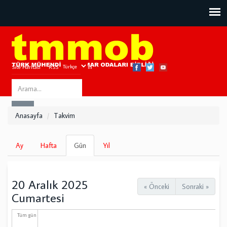
Site Haritası
RSS
Bize Ulaşın
Search
ARA
this
Anasayfa
Takvim
site
Birincil
Ay
Hafta
Gün
(etkin
Yıl
sekmeler
sekme)
20 Aralık 2025
« Önceki
Sonraki »
Cumartesi
Tüm gün