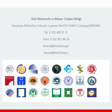
Türk Mühendis ve Mimar Odaları Birliği
Kocatepe Mahallesi Selanik Caddesi No:19/1 06420 Çankaya/ANKARA
Tel: 0 312 418 12 75
Faks: 0 312 417 48 24
tmmob@tmmob.org.tr
tmmob@hs03.kep.tr