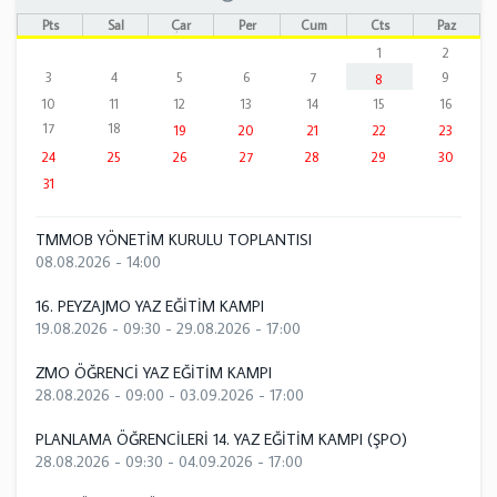
Pts
Sal
Çar
Per
Cum
Cts
Paz
1
2
3
4
5
6
7
9
8
10
11
12
13
14
15
16
17
18
19
20
21
22
23
24
25
26
27
28
29
30
31
TMMOB YÖNETİM KURULU TOPLANTISI
08.08.2026 - 14:00
16. PEYZAJMO YAZ EĞİTİM KAMPI
19.08.2026 - 09:30
-
29.08.2026 - 17:00
ZMO ÖĞRENCİ YAZ EĞİTİM KAMPI
28.08.2026 - 09:00
-
03.09.2026 - 17:00
PLANLAMA ÖĞRENCİLERİ 14. YAZ EĞİTİM KAMPI (ŞPO)
28.08.2026 - 09:30
-
04.09.2026 - 17:00