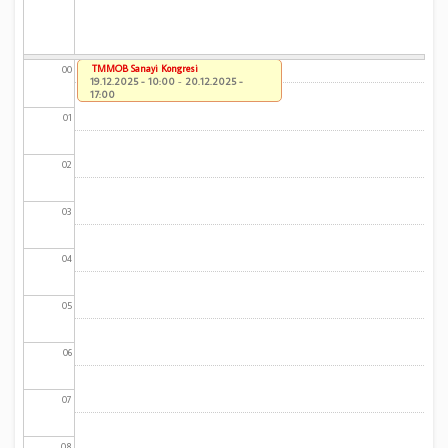
TMMOB Sanayi Kongresi
00
19.12.2025 - 10:00
-
20.12.2025 -
17:00
01
02
03
04
05
06
07
08