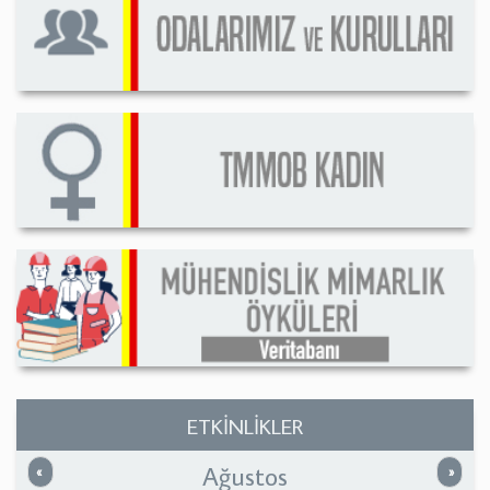
ETKİNLİKLER
Ağustos
Önceki
Sonrak
«
»