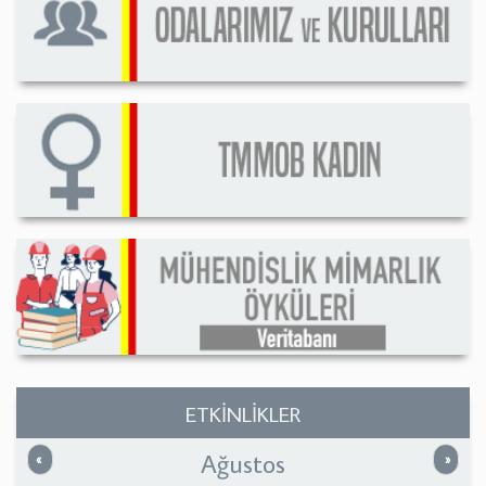
ETKİNLİKLER
Ağustos
Önceki
Sonrak
«
»