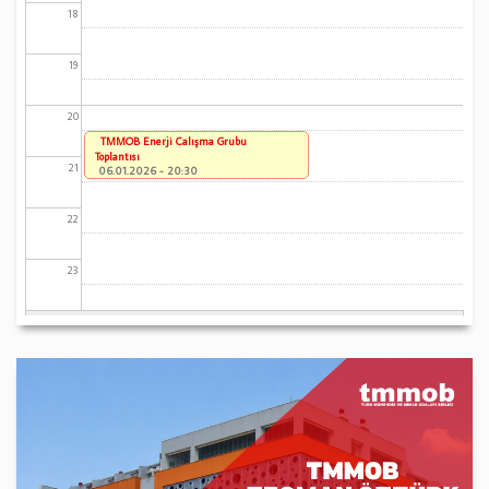
18
19
20
TMMOB Enerji Çalışma Grubu
Toplantısı
21
06.01.2026 - 20:30
22
23