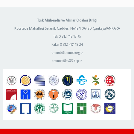
Türk Mühendis ve Mimar Odaları Birliği
Kocatepe Mahallesi Selanik Caddesi No:19/1 06420 Çankaya/ANKARA
Tel: 0 312 418 12 75
Faks: 0 312 417 48 24
tmmob@tmmob.org.tr
tmmob@hs03.kep.tr