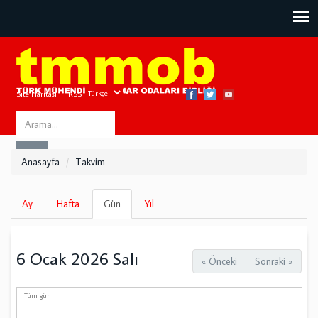
Site Haritası
RSS
Bize Ulaşın
Search
ARA
this
Anasayfa
Takvim
site
Birincil
Ay
Hafta
Gün
(etkin
Yıl
sekmeler
sekme)
6 Ocak 2026 Salı
« Önceki
Sonraki »
Tüm gün