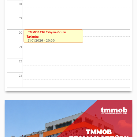
18
19
TMMOB CBS Çalışma Grubu
20
Toplantısı
21.01.2026 - 20:00
21
22
23