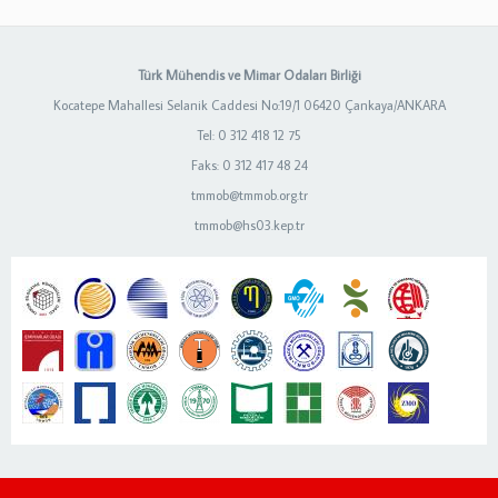
Türk Mühendis ve Mimar Odaları Birliği
Kocatepe Mahallesi Selanik Caddesi No:19/1 06420 Çankaya/ANKARA
Tel: 0 312 418 12 75
Faks: 0 312 417 48 24
tmmob@tmmob.org.tr
tmmob@hs03.kep.tr