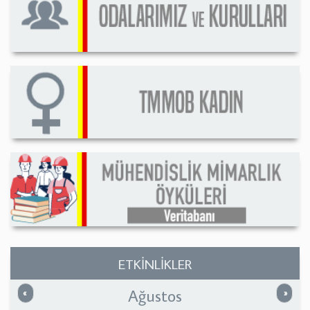
ETKİNLİKLER
Ağustos
Önceki
Sonrak
«
»