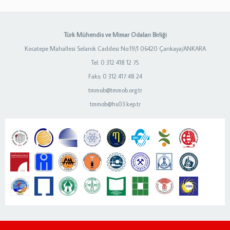
Türk Mühendis ve Mimar Odaları Birliği
Kocatepe Mahallesi Selanik Caddesi No:19/1 06420 Çankaya/ANKARA
Tel: 0 312 418 12 75
Faks: 0 312 417 48 24
tmmob@tmmob.org.tr
tmmob@hs03.kep.tr