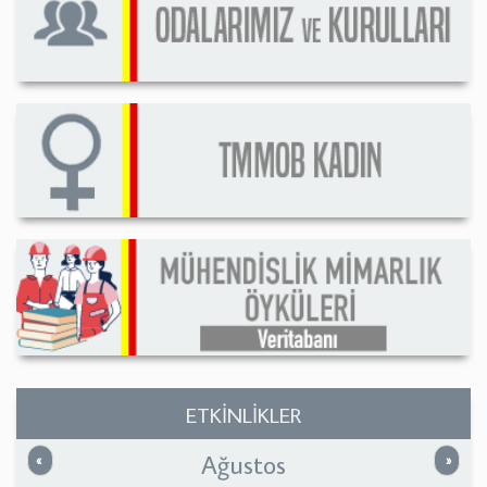
ETKİNLİKLER
Ağustos
Önceki
Sonrak
«
»