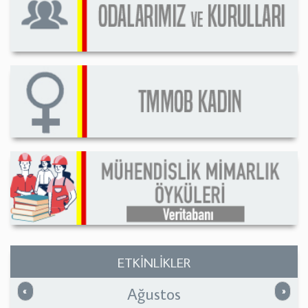
ETKİNLİKLER
Ağustos
Önceki
Sonrak
«
»