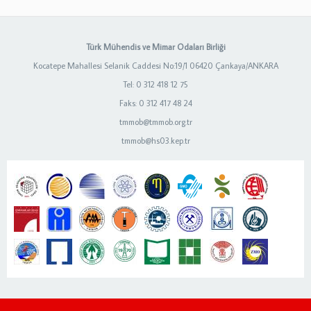
Türk Mühendis ve Mimar Odaları Birliği
Kocatepe Mahallesi Selanik Caddesi No:19/1 06420 Çankaya/ANKARA
Tel: 0 312 418 12 75
Faks: 0 312 417 48 24
tmmob@tmmob.org.tr
tmmob@hs03.kep.tr