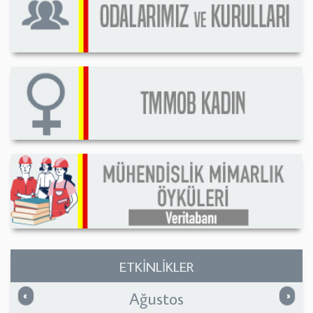
ETKİNLİKLER
Ağustos
Önceki
Sonrak
«
»