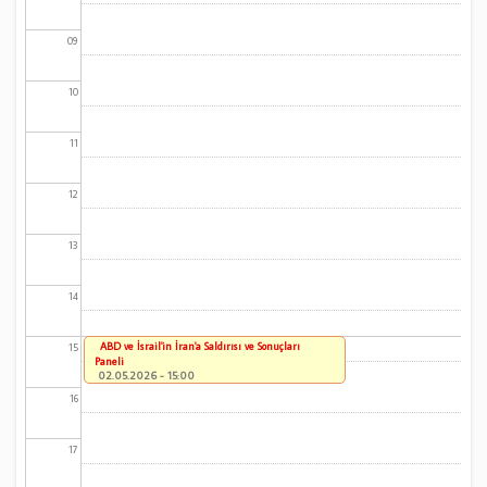
09
10
11
12
13
14
ABD ve İsrail'in İran'a Saldırısı ve Sonuçları
15
Paneli
02.05.2026 - 15:00
16
17