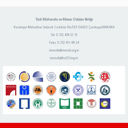
Türk Mühendis ve Mimar Odaları Birliği
Kocatepe Mahallesi Selanik Caddesi No:19/1 06420 Çankaya/ANKARA
Tel: 0 312 418 12 75
Faks: 0 312 417 48 24
tmmob@tmmob.org.tr
tmmob@hs03.kep.tr