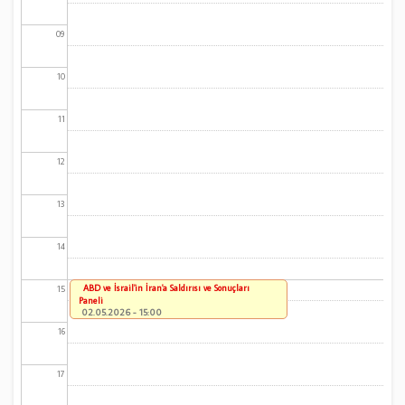
09
10
11
12
13
14
ABD ve İsrail'in İran'a Saldırısı ve Sonuçları
15
Paneli
02.05.2026 - 15:00
16
17