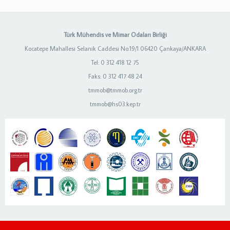
Türk Mühendis ve Mimar Odaları Birliği
Kocatepe Mahallesi Selanik Caddesi No:19/1 06420 Çankaya/ANKARA
Tel: 0 312 418 12 75
Faks: 0 312 417 48 24
tmmob@tmmob.org.tr
tmmob@hs03.kep.tr