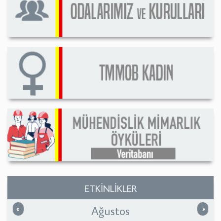
ETKİNLİKLER
Ağustos
Önceki
Sonrak
«
»