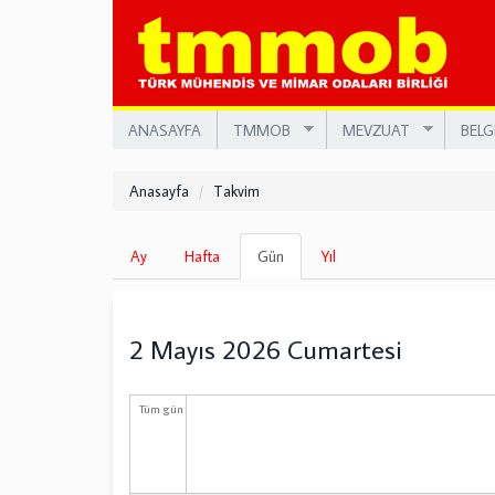
Ana
içeriğe
atla
ANASAYFA
TMMOB
MEVZUAT
BELG
Anasayfa
Takvim
Birincil
Ay
Hafta
Gün
(etkin
Yıl
sekmeler
sekme)
2 Mayıs 2026 Cumartesi
Tüm gün