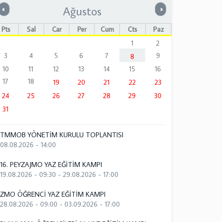
Ağustos
Önceki
Sonraki
«
»
Pts
Sal
Çar
Per
Cum
Cts
Paz
1
2
3
4
5
6
7
9
8
10
11
12
13
14
15
16
17
18
19
20
21
22
23
24
25
26
27
28
29
30
31
TMMOB YÖNETİM KURULU TOPLANTISI
08.08.2026 - 14:00
16. PEYZAJMO YAZ EĞİTİM KAMPI
19.08.2026 - 09:30
-
29.08.2026 - 17:00
ZMO ÖĞRENCİ YAZ EĞİTİM KAMPI
28.08.2026 - 09:00
-
03.09.2026 - 17:00