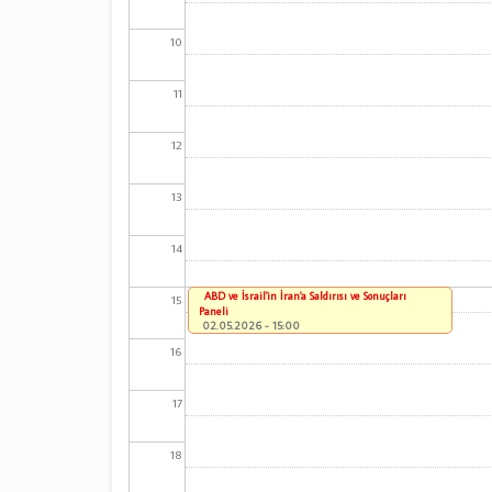
10
11
12
13
14
ABD ve İsrail'in İran'a Saldırısı ve Sonuçları
15
Paneli
02.05.2026 - 15:00
16
17
18