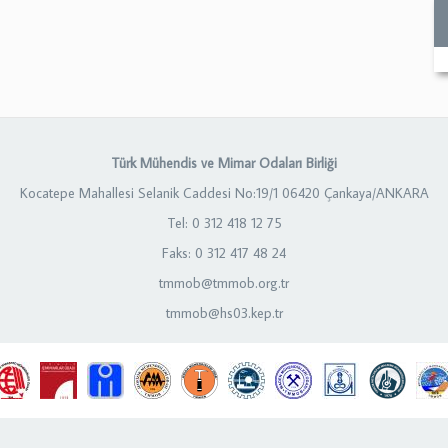
Türk Mühendis ve Mimar Odaları Birliği
Kocatepe Mahallesi Selanik Caddesi No:19/1 06420 Çankaya/ANKARA
Tel: 0 312 418 12 75
Faks: 0 312 417 48 24
tmmob@tmmob.org.tr
tmmob@hs03.kep.tr