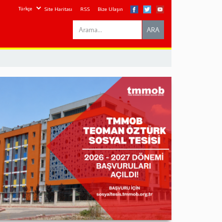
Site Haritası
RSS
Bize Ulaşın
Search
ARA
this
site