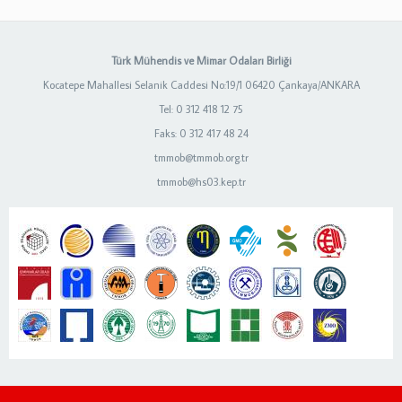
Türk Mühendis ve Mimar Odaları Birliği
Kocatepe Mahallesi Selanik Caddesi No:19/1 06420 Çankaya/ANKARA
Tel: 0 312 418 12 75
Faks: 0 312 417 48 24
tmmob@tmmob.org.tr
tmmob@hs03.kep.tr