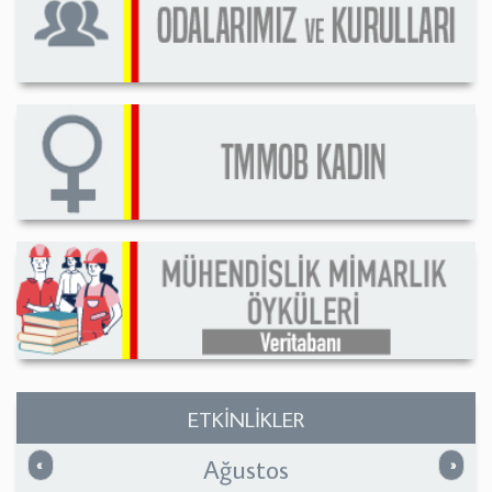
ETKİNLİKLER
Ağustos
Önceki
Sonrak
«
»