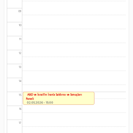
09
10
11
12
13
14
ABD ve İsrail'in İran'a Saldırısı ve Sonuçları
15
Paneli
02.05.2026 - 15:00
16
17