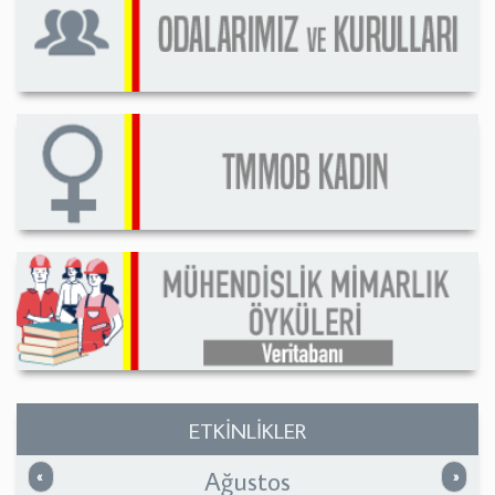
ETKİNLİKLER
Ağustos
Önceki
Sonrak
«
»