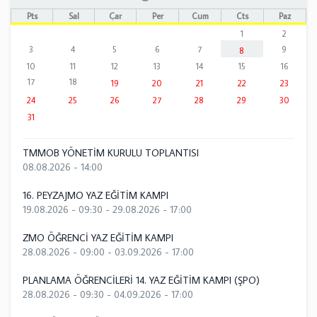
Pts
Sal
Çar
Per
Cum
Cts
Paz
1
2
3
4
5
6
7
9
8
10
11
12
13
14
15
16
17
18
19
20
21
22
23
24
25
26
27
28
29
30
31
TMMOB YÖNETİM KURULU TOPLANTISI
08.08.2026 - 14:00
16. PEYZAJMO YAZ EĞİTİM KAMPI
19.08.2026 - 09:30
-
29.08.2026 - 17:00
ZMO ÖĞRENCİ YAZ EĞİTİM KAMPI
28.08.2026 - 09:00
-
03.09.2026 - 17:00
PLANLAMA ÖĞRENCİLERİ 14. YAZ EĞİTİM KAMPI (ŞPO)
28.08.2026 - 09:30
-
04.09.2026 - 17:00