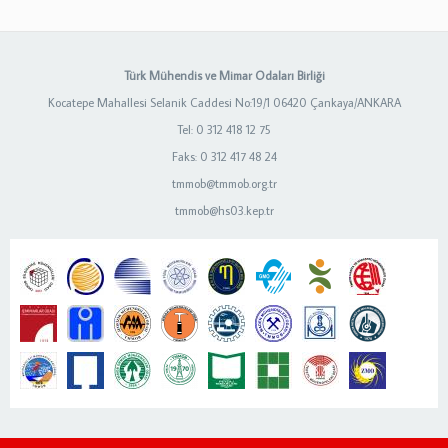
Türk Mühendis ve Mimar Odaları Birliği
Kocatepe Mahallesi Selanik Caddesi No:19/1 06420 Çankaya/ANKARA
Tel: 0 312 418 12 75
Faks: 0 312 417 48 24
tmmob@tmmob.org.tr
tmmob@hs03.kep.tr