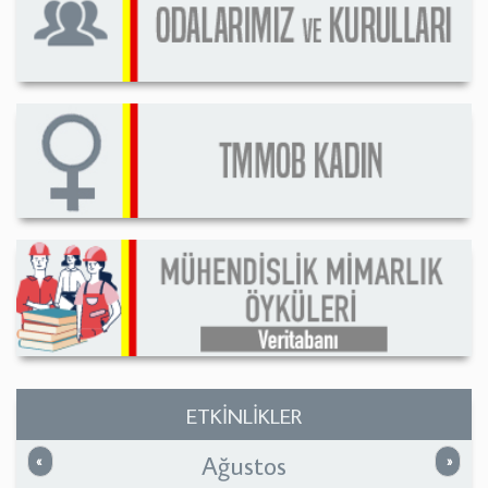
ETKİNLİKLER
Ağustos
Önceki
Sonrak
«
»