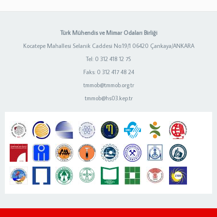
Türk Mühendis ve Mimar Odaları Birliği
Kocatepe Mahallesi Selanik Caddesi No:19/1 06420 Çankaya/ANKARA
Tel: 0 312 418 12 75
Faks: 0 312 417 48 24
tmmob@tmmob.org.tr
tmmob@hs03.kep.tr