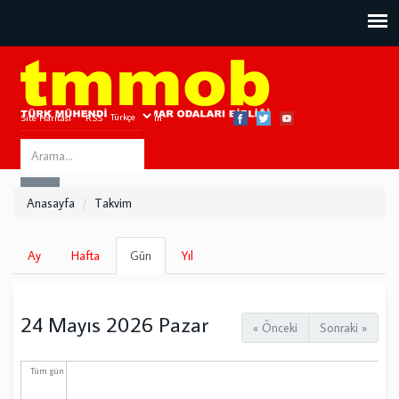
Site Haritası
RSS
Bize Ulaşın
Search
ARA
this
Anasayfa
Takvim
site
Birincil
Ay
Hafta
Gün
(etkin
Yıl
sekmeler
sekme)
24 Mayıs 2026 Pazar
« Önceki
Sonraki »
Tüm gün