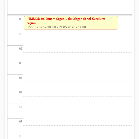
TMMOB 49. Dönem Çoğunluklu Olağan Genel Kurulu ve
00
Seçimi
22.05.2026 - 10:00
-
24.05.2026 - 17:00
01
02
03
04
05
06
07
08