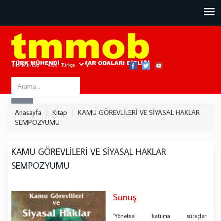
Site Haritası
RSS
Bize Ulaşın
Search
ARA
this
Anasayfa
Kitap
KAMU GÖREVLİLERİ VE SİYASAL HAKLAR
site
SEMPOZYUMU
KAMU GÖREVLİLERİ VE SİYASAL HAKLAR
SEMPOZYUMU
Sunuş
"Yönetsel katılma süreçleri