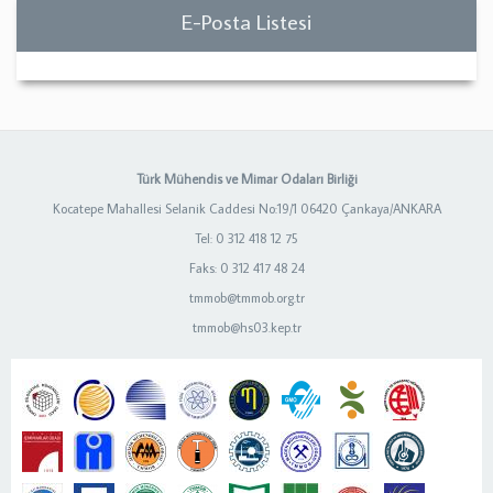
E-Posta Listesi
Türk Mühendis ve Mimar Odaları Birliği
Kocatepe Mahallesi Selanik Caddesi No:19/1 06420 Çankaya/ANKARA
Tel: 0 312 418 12 75
Faks: 0 312 417 48 24
tmmob@tmmob.org.tr
tmmob@hs03.kep.tr