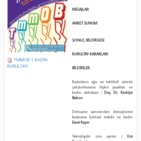
MESAJLAR
ANKET SUNUM
SONUÇ BİLDİRGESİ
KURULTAY KARARLARI
TMMOB 1. KADIN
KURULTAYI
BİLDİRİLER
Kadınların ağır ve tehlikeli işlerde
çalıştırılmasına ilişkin yasaklar ve
kadın istihdamı /
Doç. Dr. Kadriye
Bakırcı
Dönüşme sancısından dönüştürme
baskısına kentsel mekân ve kadın
Emel Kayın
Teknolojide cins ayrımı /
Ece