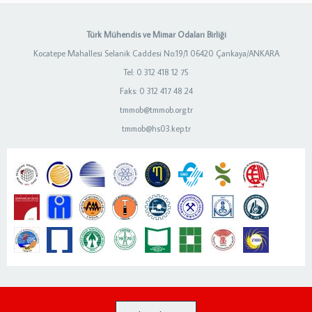
Türk Mühendis ve Mimar Odaları Birliği
Kocatepe Mahallesi Selanik Caddesi No:19/1 06420 Çankaya/ANKARA
Tel: 0 312 418 12 75
Faks: 0 312 417 48 24
tmmob@tmmob.org.tr
tmmob@hs03.kep.tr