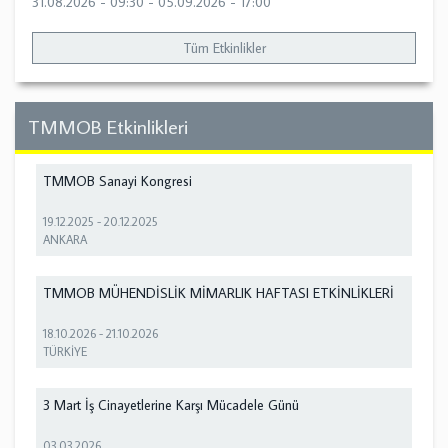
31.08.2026 - 09:30
-
05.09.2026 - 17:00
Tüm Etkinlikler
TMMOB Etkinlikleri
TMMOB Sanayi Kongresi
19.12.2025
-
20.12.2025
ANKARA
TMMOB MÜHENDİSLİK MİMARLIK HAFTASI ETKİNLİKLERİ
18.10.2026
-
21.10.2026
TÜRKİYE
3 Mart İş Cinayetlerine Karşı Mücadele Günü
03.03.2026