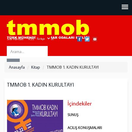
Site Haritası
RSS
Bize Ulaşın
Search
ARA
this
Anasayfa
Kitap
TMMOB 1. KADIN KURULTAYI
site
TMMOB 1. KADIN KURULTAYI
İçindekiler
SUNUŞ
AÇILIŞ KONUŞMALARI