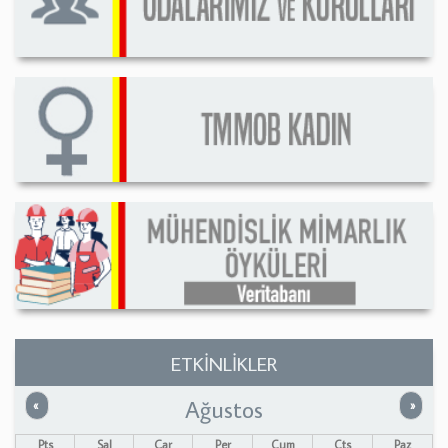
ETKİNLİKLER
Ağustos
Önceki
Sonrak
«
»
Pts
Sal
Çar
Per
Cum
Cts
Paz