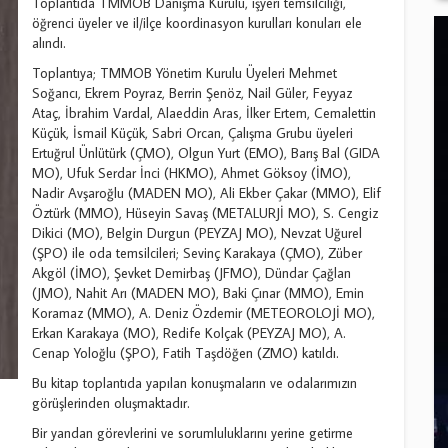
Toplantıda TMMOB Danışma Kurulu, işyeri temsilciliği,
öğrenci üyeler ve il/ilçe koordinasyon kurulları konuları ele
alındı.
Toplantıya; TMMOB Yönetim Kurulu Üyeleri Mehmet
Soğancı, Ekrem Poyraz, Berrin Şenöz, Nail Güler, Feyyaz
Ataç, İbrahim Vardal, Alaeddin Aras, İlker Ertem, Cemalettin
Küçük, İsmail Küçük, Sabri Orcan, Çalışma Grubu üyeleri
Ertuğrul Ünlütürk (ÇMO), Olgun Yurt (EMO), Barış Bal (GIDA
MO), Ufuk Serdar İnci (HKMO), Ahmet Göksoy (İMO),
Nadir Avşaroğlu (MADEN MO), Ali Ekber Çakar (MMO), Elif
Öztürk (MMO), Hüseyin Savaş (METALURJİ MO), S. Cengiz
Dikici (MO), Belgin Durgun (PEYZAJ MO), Nevzat Uğurel
(ŞPO) ile oda temsilcileri; Sevinç Karakaya (ÇMO), Züber
Akgöl (İMO), Şevket Demirbaş (JFMO), Dündar Çağlan
(JMO), Nahit Arı (MADEN MO), Baki Çınar (MMO), Emin
Koramaz (MMO), A. Deniz Özdemir (METEOROLOJİ MO),
Erkan Karakaya (MO), Redife Kolçak (PEYZAJ MO), A.
Cenap Yoloğlu (ŞPO), Fatih Taşdöğen (ZMO) katıldı.
Bu kitap toplantıda yapılan konuşmaların ve odalarımızın
görüşlerinden oluşmaktadır.
Bir yandan görevlerini ve sorumluluklarını yerine getirme