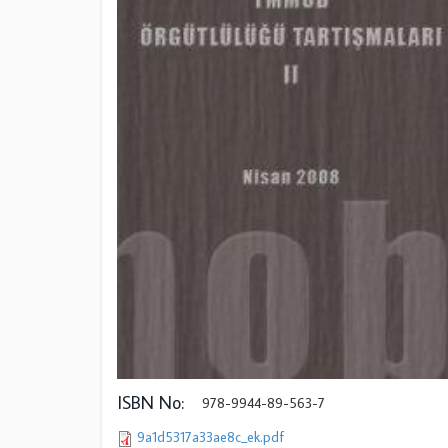
ISBN No:
978-9944-89-563-7
9a1d5317a33ae8c_ek.pdf