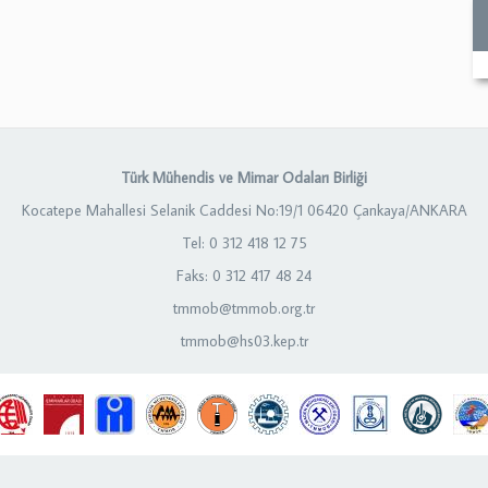
Türk Mühendis ve Mimar Odaları Birliği
Kocatepe Mahallesi Selanik Caddesi No:19/1 06420 Çankaya/ANKARA
Tel: 0 312 418 12 75
Faks: 0 312 417 48 24
tmmob@tmmob.org.tr
tmmob@hs03.kep.tr