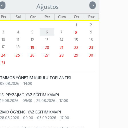
Ağustos
Önceki
Sonraki
«
»
Pts
Sal
Çar
Per
Cum
Cts
Paz
1
2
3
4
5
6
7
9
8
10
11
12
13
14
15
16
17
18
19
20
21
22
23
24
25
26
27
28
29
30
31
TMMOB YÖNETİM KURULU TOPLANTISI
08.08.2026 - 14:00
16. PEYZAJMO YAZ EĞİTİM KAMPI
19.08.2026 - 09:30
-
29.08.2026 - 17:00
ZMO ÖĞRENCİ YAZ EĞİTİM KAMPI
28.08.2026 - 09:00
-
03.09.2026 - 17:00