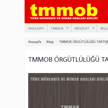
Ana
içeriğe
atla
ANASAYFA
TMMOB
MEVZUAT
BELG
Anasayfa
Kitap
TMMOB ÖRGÜTLÜLÜĞÜ TARTIŞM
TMMOB ÖRGÜTLÜLÜĞÜ TAR