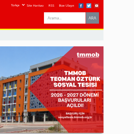
Site Haritası
RSS
Bize Ulaşın
Search
ARA
this
site