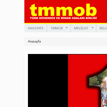
Ana
içeriğe
atla
ANASAYFA
TMMOB
MEVZUAT
BELG
Anasayfa