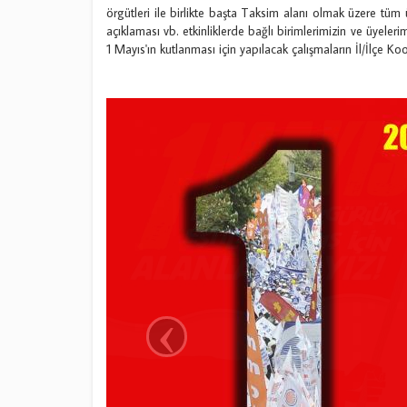
örgütleri ile birlikte başta Taksim alanı olmak üzere tüm
açıklaması vb. etkinliklerde bağlı birimlerimizin ve üyelerim
1 Mayıs'ın kutlanması için yapılacak çalışmaların İl/İlçe Koo
‹