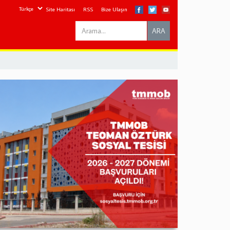
Site Haritası
RSS
Bize Ulaşın
Search
ARA
this
site