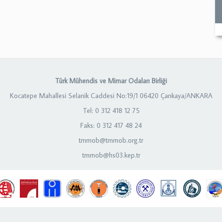
Türk Mühendis ve Mimar Odaları Birliği
Kocatepe Mahallesi Selanik Caddesi No:19/1 06420 Çankaya/ANKARA
Tel: 0 312 418 12 75
Faks: 0 312 417 48 24
tmmob@tmmob.org.tr
tmmob@hs03.kep.tr