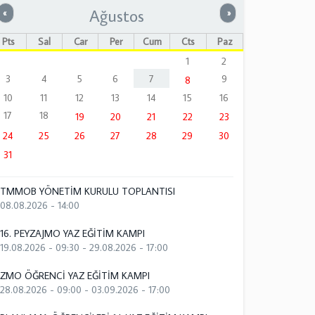
Ağustos
Önceki
Sonraki
«
»
Pts
Sal
Çar
Per
Cum
Cts
Paz
1
2
3
4
5
6
7
9
8
10
11
12
13
14
15
16
17
18
19
20
21
22
23
24
25
26
27
28
29
30
31
TMMOB YÖNETİM KURULU TOPLANTISI
08.08.2026 - 14:00
16. PEYZAJMO YAZ EĞİTİM KAMPI
19.08.2026 - 09:30
-
29.08.2026 - 17:00
ZMO ÖĞRENCİ YAZ EĞİTİM KAMPI
28.08.2026 - 09:00
-
03.09.2026 - 17:00