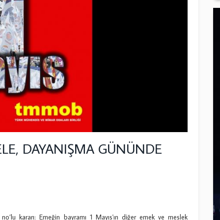
DELE, DAYANIŞMA GÜNÜNDE
o’lu kararı: Emeğin bayramı 1 Mayıs'ın diğer emek ve meslek