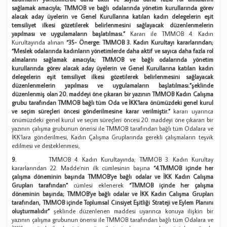
sağlamak amacıyla; TMMOB ve bağlı odalarında yönetim kurullarında görev
alacak aday üyelerin ve Genel Kurullarına katılan kadın delegelerin eşit
temsiliyet ilkesi gözetilerek belirlenmesini sağlayacak düzenlenmelerin
yapılması ve uygulamaların başlatılması.”
Kararı ile TMMOB 4. Kadın
Kurultayında alınan
“35- Önerge: TMMOB 3. Kadın Kurultayı kararlarından;
“Meslek odalarında kadınların yönetimlerde daha aktif ve sayıca daha fazla rol
almalarını sağlamak amacıyla; TMMOB ve bağlı odalarında yönetim
kurullarında görev alacak aday üyelerin ve Genel Kurullarına katılan kadın
delegelerin eşit temsiliyet ilkesi gözetilerek belirlenmesini sağlayacak
düzenlenmelerin yapılması ve uygulamaların başlatılması.”şeklinde
düzenlenmiş olan 20. maddeyi öne çıkaran bir yazının TMMOB Kadın Çalışma
grubu tarafından TMMOB bağlı tüm Oda ve İKK’lara önümüzdeki genel kurul
ve seçim süreçleri öncesi gönderilmesine karar verilmiştir.”
kararı uyarınca
önümüzdeki genel kurul ve seçim süreçleri öncesi 20. maddeyi öne çıkaran bir
yazının çalışma grubunun önerisi ile TMMOB tarafından bağlı tüm Odalara ve
İKK’lara gönderilmesi, Kadın Çalışma Gruplarında gerekli çalışmaların teşvik
edilmesi ve desteklenmesi,
9.
TMMOB 4. Kadın Kurultayında; TMMOB 3. Kadın Kurultay
kararlarından 22. Madde’nin ilk cümlesinin başına
“4.TMMOB içinde her
çalışma döneminin başında TMMOB’ye bağlı odalar ve İKK Kadın Çalışma
Grupları tarafından”
cümlesi eklenerek
“TMMOB içinde her çalışma
döneminin başında; TMMOB’ye bağlı odalar ve İKK Kadın Çalışma Grupları
tarafından, TMMOB içinde Toplumsal Cinsiyet Eşitliği Strateji ve Eylem Planını
oluşturmalıdır”
şeklinde düzenlenen maddesi uyarınca konuya ilişkin bir
yazının çalışma grubunun önerisi ile TMMOB tarafından bağlı tüm Odalara ve