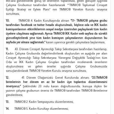
İKK’lara gönderilerek görüş ve önerilerin toplanması, gelen görüşler ışığında
Çalışma Grubumuz tarafından hazırlanacak ““TMMOB Toplumsal Cinsiyet
Eşitliği Strateji ve Eylem Planı” nın TMMOB Yönetim Kurulu onayına
sunulması,
10.
TMMOB 4. Kadın Kurultayında alınan
“17- TMMOB çalışma grubu
tarafından facebook ve twiter hesabı oluşturulmalı, böylece oda ve İKK kadın
komisyonlarının etkinliklerinin sosyal medya üzerinden paylaşılarak tüm kadın
üyelere ulaşılması sağlanmalı. Ayrıca TMMOB İKK Kadın web sayfası da sürekli
güncelleştirilerek yine tüm kadın komisyon çalışmalarının duyurularının bu
sayfada yer alması sağlanmalı.”
kararı uyarınca gerekli çalışmalara başlanması,
11.
43. Dönem Cinsiyet Ayrımcılığı Takip Sekretaryası tarafından hazırlanıp,
Kadın Çalışma Grubunda değerlendirilerek oluşturulan ve aşağıda yer alan
Cinsiyet Ayrımcılığı Takip Sekretaryası Yönergesi Değişiklik Taslağı’nın tüm
Oda ve İKK Kadın Çalışma Grupları tarafından incelenerek önerilerin
oluşturulması ve gelen önerler ışığında Çalışma Grubumuzda
sonuçlandırılarak TMMOB Yönetim Kurulu onayına sunulması,
12.
41. Dönem Olağanüstü Genel Kurulunda alınan;
“23.TMMOB
birimlerinin her dönem en az bir kadın üye toplantısı düzenlemesini
öneriyoruz.”
Şeklindeki 23 nolu kararı doğrultusunda; konuya ilişkin bir
yazının çalışma grubunun önerisi ile TMMOB tarafından TMMOB Birimlerine
gönderilmesi,
13.
TMMOB 2. Kadın Sempozyumu düzenlenmesi,
14.
TMMOB 5. Kadın Kurultayı düzenlenmesi,