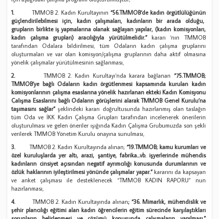
1.
TMMOB 2. Kadın Kurultayının
“56.TMMOB‘de kadın örgütlülüğünün
güçlendirilebilmesi için, kadın çalışmaları, kadınların bir arada olduğu,
grupların birlikte iş yapmalarına olanak sağlayan yapılar, (kadın komisyonları,
kadın çalışma grupları) aracılığıyla yürütülmelidir.”
kararı ‘nın TMMOB
tarafından Odalara bildirilmesi, tüm Odaların kadın çalışma gruplarını
oluşturmaları ve var olan komisyon/çalışma gruplarının daha aktif olmasına
yönelik çalışmalar yürütülmesinin sağlanması,
2.
TMMOB 2. Kadın Kurultayı’nda karara bağlanan
“75.TMMOB;
TMMOB’ye bağlı Odaların kadın örgütlenmesi kapsamında kurulan kadın
komisyonlarının çalışma esaslarına yönelik hazırlanan ekteki Kadın Komisyonu
Çalışma Esaslarını bağlı Odaların görüşlerini alarak TMMOB Genel Kurulu’na
taşımasını sağlar”
şeklindeki kararı doğrultusunda hazırlanmış olan taslağın
tüm Oda ve İKK Kadın Çalışma Grupları tarafından incelenerek önerilerin
oluşturulması ve gelen öneriler ışığında Kadın Çalışma Grubumuzda son şekli
verilerek TMMOB Yönetim Kurulu onayına sunulması,
3.
TMMOB 2. Kadın Kurultayında alınan;
“19.TMMOB; kamu kurumları ve
özel kuruluşlarda yer altı, arazi, şantiye, fabrika...vb. işyerlerinde mühendis
kadınların cinsiyet açısından negatif ayrımcılığı konusunda durumlarının ve
özlük haklarının iyileştirilmesi yönünde çalışmalar yapar.”
kararını da kapsayan
ve anket çalışması ile desteklenecek “TMMOB KADIN RAPORU” nun
hazırlanması,
4.
TMMOB 2. Kadın Kurultayında alınan
; “36. Mimarlık, mühendislik ve
şehir plancılığı eğitimi alan kadın öğrencilerin eğitim sürecinde karşılaştıkları
sorunların belirlenmesi ve çözümü konusunda çalışmaların yapılması.”