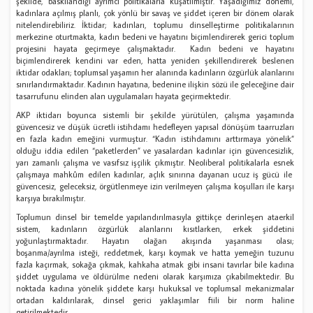
şekilde, baskılandığı ayrımcı politikalarla kuşatılmıştır. Yaşadığımız dönemi,
kadınlara açılmış planlı, çok yönlü bir savaş ve şiddet içeren bir dönem olarak
nitelendirebiliriz. İktidar; kadınları, toplumu dinselleştirme politikalarının
merkezine oturtmakta, kadın bedeni ve hayatını biçimlendirerek gerici toplum
projesini hayata geçirmeye çalışmaktadır. Kadın bedeni ve hayatını
biçimlendirerek kendini var eden, hatta yeniden şekillendirerek beslenen
iktidar odakları; toplumsal yaşamın her alanında kadınların özgürlük alanlarını
sınırlandırmaktadır. Kadının hayatına, bedenine ilişkin sözü ile geleceğine dair
tasarrufunu elinden alan uygulamaları hayata geçirmektedir.
AKP iktidarı boyunca sistemli bir şekilde yürütülen, çalışma yaşamında
güvencesiz ve düşük ücretli istihdamı hedefleyen yapısal dönüşüm taarruzları
en fazla kadın emeğini vurmuştur. “Kadın istihdamını arttırmaya yönelik”
olduğu iddia edilen “paketlerden” ve yasalardan kadınlar için güvencesizlik,
yarı zamanlı çalışma ve vasıfsız işçilik çıkmıştır. Neoliberal politikalarla esnek
çalışmaya mahkûm edilen kadınlar, açlık sınırına dayanan ucuz iş gücü ile
güvencesiz, geleceksiz, örgütlenmeye izin verilmeyen çalışma koşulları ile karşı
karşıya bırakılmıştır.
Toplumun dinsel bir temelde yapılandırılmasıyla gittikçe derinleşen ataerkil
sistem, kadınların özgürlük alanlarını kısıtlarken, erkek şiddetini
yoğunlaştırmaktadır. Hayatın olağan akışında yaşanması olası;
boşanma/ayrılma isteği, reddetmek, karşı koymak ve hatta yemeğin tuzunu
fazla kaçırmak, sokağa çıkmak, kahkaha atmak gibi insani tavırlar bile kadına
şiddet uygulama ve öldürülme nedeni olarak karşımıza çıkabilmektedir. Bu
noktada kadına yönelik şiddete karşı hukuksal ve toplumsal mekanizmalar
ortadan kaldırılarak, dinsel gerici yaklaşımlar fiili bir norm haline
getirilmektedir.