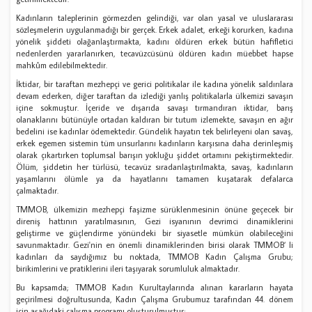
Kadınların taleplerinin görmezden gelindiği, var olan yasal ve uluslararası
sözleşmelerin uygulanmadığı bir gerçek. Erkek adalet, erkeği korurken, kadına
yönelik şiddeti olağanlaştırmakta, kadını öldüren erkek bütün hafifletici
nedenlerden yararlanırken, tecavüzcüsünü öldüren kadın müebbet hapse
mahkûm edilebilmektedir.
İktidar, bir taraftan mezhepçi ve gerici politikalar ile kadına yönelik saldırılara
devam ederken, diğer taraftan da izlediği yanlış politikalarla ülkemizi savaşın
içine sokmuştur. İçeride ve dışarıda savaşı tırmandıran iktidar, barış
olanaklarını bütünüyle ortadan kaldıran bir tutum izlemekte, savaşın en ağır
bedelini ise kadınlar ödemektedir. Gündelik hayatın tek belirleyeni olan savaş,
erkek egemen sistemin tüm unsurlarını kadınların karşısına daha derinleşmiş
olarak çıkartırken toplumsal barışın yokluğu şiddet ortamını pekiştirmektedir.
Ölüm, şiddetin her türlüsü, tecavüz sıradanlaştırılmakta, savaş, kadınların
yaşamlarını ölümle ya da hayatlarını tamamen kuşatarak defalarca
çalmaktadır.
TMMOB, ülkemizin mezhepçi faşizme sürüklenmesinin önüne geçecek bir
direniş hattının yaratılmasının, Gezi isyanının devrimci dinamiklerini
geliştirme ve güçlendirme yönündeki bir siyasetle mümkün olabileceğini
savunmaktadır. Gezi'nin en önemli dinamiklerinden birisi olarak TMMOB’ li
kadınları da saydığımız bu noktada, TMMOB Kadın Çalışma Grubu;
birikimlerini ve pratiklerini ileri taşıyarak sorumluluk almaktadır.
Bu kapsamda; TMMOB Kadın Kurultaylarında alınan kararların hayata
geçirilmesi doğrultusunda, Kadın Çalışma Grubumuz tarafından 44. dönem
için aşağıdaki çalışma programı oluşturulmuştur;