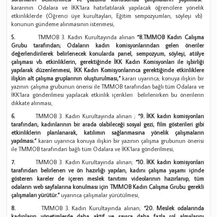
kararının Odalara ve İKK’lara hatırlatılarak yapılacak öğrencilere yönelik
etkinliklerde (Öğrenci üye kurultayları, Eğitim sempozyumları, söyleşi vb)
konunun gündeme alınmasının istenmesi,
5.
TMMOB 3. Kadın Kurultayında alınan
“8.TMMOB Kadın Çalışma
Grubu tarafından; Odaların kadın komisyonlarından gelen öneriler
değerlendirilerek belirlenecek konularda panel, sempozyum, söyleşi, atölye
çalışması vb. etkinliklerin, gerektiğinde İKK Kadın Komisyonları ile işbirliği
yapılarak düzenlenmesi, İKK Kadın Komisyonlarınca gerektiğinde etkinliklere
ilişkin alt çalışma gruplarının oluşturulması,”
kararı uyarınca; konuya ilişkin bir
yazının çalışma grubunun önerisi ile TMMOB tarafından bağlı tüm Odalara ve
İKK’lara gönderilmesi yapılacak etkinlik içerikleri belirlenirken bu önerilerin
dikkate alınması,
6.
TMMOB 3. Kadın Kurultayında alınan ;
“9. İKK kadın komisyonları
tarafından, kadınlarının bir arada olabileceği sosyal gezi, film gösterileri gibi
etkinliklerin planlanarak, katılımın sağlanmasına yönelik çalışmaların
yapılması.”
kararı uyarınca konuya ilişkin bir yazının çalışma grubunun önerisi
ile TMMOB tarafından bağlı tüm Odalara ve İKK’lara gönderilmesi,
7.
TMMOB 3. Kadın Kurultayında alınan;
“10. İKK kadın komisyonları
tarafından belirlenen ve ön hazırlığı yapılan, kadını çalışma yaşamı içinde
gösteren kareler de içeren meslek tanıtımı videolarının hazırlanıp, tüm
odaların web sayfalarına konulması için TMMOB Kadın Çalışma Grubu gerekli
çalışmaları yürütür.”
uyarınca çalışmalar yürütülmesi,
8.
TMMOB 3. Kadın Kurultayında alınan;
“20. Meslek odalarında
kadınların yönetimlerde daha aktif ve sayıca daha fazla rol almalarını