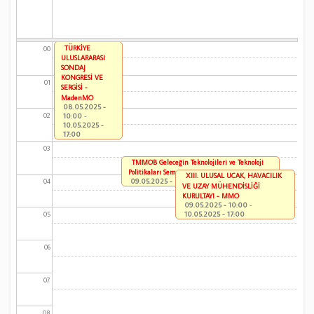
TÜRKİYE
00
ULUSLARARASI
SONDAJ
KONGRESİ VE
01
SERGİSİ -
MadenMO
08.05.2025 -
02
10:00
-
10.05.2025 -
17:00
03
TMMOB Geleceğin Teknolojileri ve Teknoloji
Politikaları Sempozyumu
XIII. ULUSAL UÇAK, HAVACILIK
09.05.2025 - 09:30
-
10.05.2025 - 17:00
04
VE UZAY MÜHENDİSLİĞİ
KURULTAYI - MMO
09.05.2025 - 10:00
-
10.05.2025 - 17:00
05
06
07
08