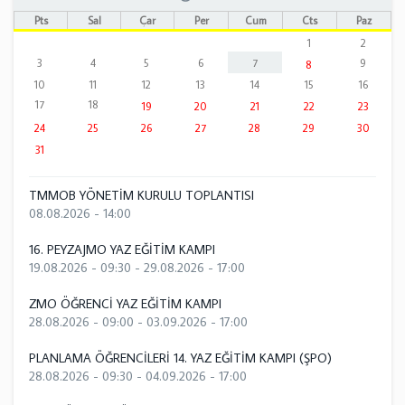
Pts
Sal
Çar
Per
Cum
Cts
Paz
1
2
3
4
5
6
7
9
8
10
11
12
13
14
15
16
17
18
19
20
21
22
23
24
25
26
27
28
29
30
31
TMMOB YÖNETİM KURULU TOPLANTISI
08.08.2026 - 14:00
16. PEYZAJMO YAZ EĞİTİM KAMPI
19.08.2026 - 09:30
-
29.08.2026 - 17:00
ZMO ÖĞRENCİ YAZ EĞİTİM KAMPI
28.08.2026 - 09:00
-
03.09.2026 - 17:00
PLANLAMA ÖĞRENCİLERİ 14. YAZ EĞİTİM KAMPI (ŞPO)
28.08.2026 - 09:30
-
04.09.2026 - 17:00