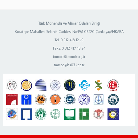
Türk Mühendis ve Mimar Odaları Birliği
Kocatepe Mahallesi Selanik Caddesi No:19/1 06420 Çankaya/ANKARA
Tel: 0 312 418 12 75
Faks: 0 312 417 48 24
tmmob@tmmob.org.tr
tmmob@hs03.kep.tr