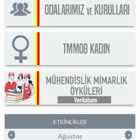
ETKİNLİKLER
Ağustos
Önceki
Sonrak
«
»