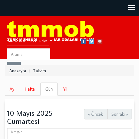
Site Haritası
RSS
Bize Ulaşın
Search
ARA
this
Anasayfa
Takvim
site
Birincil
Ay
Hafta
Gün
(etkin
Yıl
sekmeler
sekme)
10 Mayıs 2025
« Önceki
Sonraki »
Cumartesi
Tüm gün