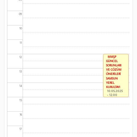
09
10
11
MMŞP
12
GÜNCEL
SORUNLARI
VE ÇÖZÜM
13
ÖNERİLERİ
SAMSUN
YEREL
14
KURULTAYI
10.05.2025
- 12:00
15
16
17