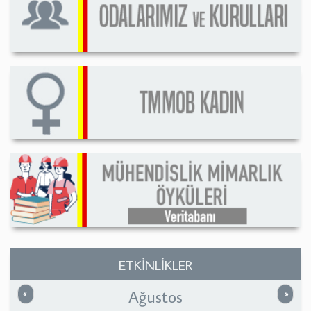
ETKİNLİKLER
Ağustos
Önceki
Sonrak
«
»