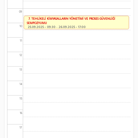
09
7. TEHLİKELİ KİMYASALLARIN YÖNETİMİ VE PROSES GÜVENLİĞİ
SEMPOZYUMU
10
25.09.2025 - 09:30
-
26.09.2025 - 17:00
11
12
13
14
15
16
17