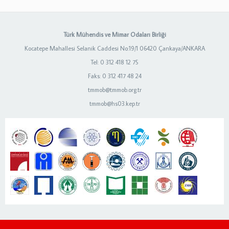
Türk Mühendis ve Mimar Odaları Birliği
Kocatepe Mahallesi Selanik Caddesi No:19/1 06420 Çankaya/ANKARA
Tel: 0 312 418 12 75
Faks: 0 312 417 48 24
tmmob@tmmob.org.tr
tmmob@hs03.kep.tr