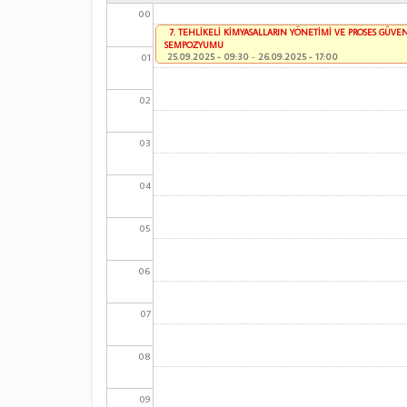
00
7. TEHLİKELİ KİMYASALLARIN YÖNETİMİ VE PROSES GÜVEN
SEMPOZYUMU
01
25.09.2025 - 09:30
-
26.09.2025 - 17:00
02
03
04
05
06
07
08
09