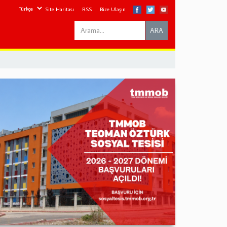
Site Haritası
RSS
Bize Ulaşın
Search
ARA
this
site