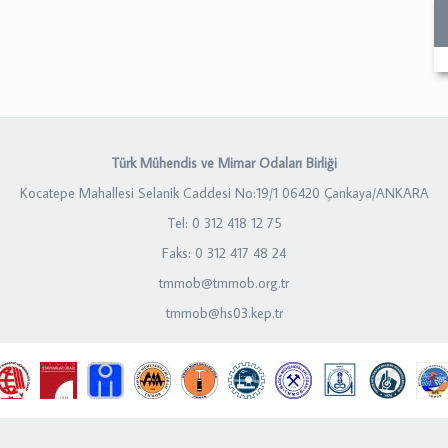
Türk Mühendis ve Mimar Odaları Birliği
Kocatepe Mahallesi Selanik Caddesi No:19/1 06420 Çankaya/ANKARA
Tel: 0 312 418 12 75
Faks: 0 312 417 48 24
tmmob@tmmob.org.tr
tmmob@hs03.kep.tr