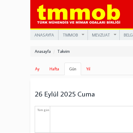
Ana
içeriğe
atla
ANASAYFA
TMMOB
MEVZUAT
BELG
Anasayfa
Takvim
Birincil
Ay
Hafta
Gün
(etkin
Yıl
sekmeler
sekme)
26 Eylül 2025 Cuma
Tüm gün