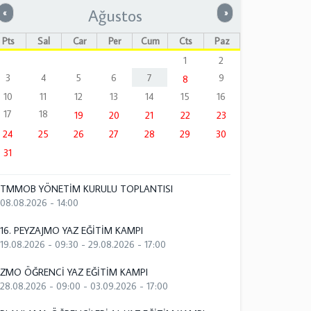
Ağustos
Önceki
Sonraki
«
»
Pts
Sal
Çar
Per
Cum
Cts
Paz
1
2
3
4
5
6
7
9
8
10
11
12
13
14
15
16
17
18
19
20
21
22
23
24
25
26
27
28
29
30
31
TMMOB YÖNETİM KURULU TOPLANTISI
08.08.2026 - 14:00
16. PEYZAJMO YAZ EĞİTİM KAMPI
19.08.2026 - 09:30
-
29.08.2026 - 17:00
ZMO ÖĞRENCİ YAZ EĞİTİM KAMPI
28.08.2026 - 09:00
-
03.09.2026 - 17:00