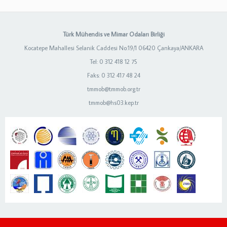
Türk Mühendis ve Mimar Odaları Birliği
Kocatepe Mahallesi Selanik Caddesi No:19/1 06420 Çankaya/ANKARA
Tel: 0 312 418 12 75
Faks: 0 312 417 48 24
tmmob@tmmob.org.tr
tmmob@hs03.kep.tr