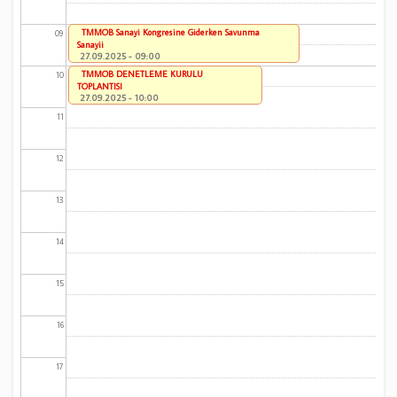
TMMOB Sanayi Kongresine Giderken Savunma
09
Sanayii
27.09.2025 - 09:00
TMMOB DENETLEME KURULU
10
TOPLANTISI
27.09.2025 - 10:00
11
12
13
14
15
16
17