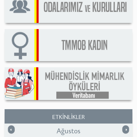
ETKİNLİKLER
Ağustos
Önceki
Sonrak
«
»