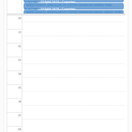
27 Eylül 2025 - Cumartesi
KURULTAYI
MMŞP GÜNCEL SORUNLARI VE ÇÖZÜM ÖNERİLERİ MERSİN YEREL
27 Eylül 2025 - Cumartesi
KURULTAYI
MMŞP GÜNCEL SORUNLARI VE ÇÖZÜM ÖNERİLERİ KRDNZ. EREĞLİ YEREL
27 Eylül 2025 - Cumartesi
KURULTAYI
00
01
02
03
04
05
06
07
08