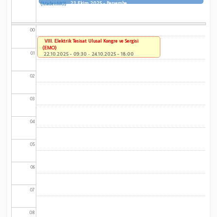
23 Ekim 2025 - Perşembe
(MadenMO)
00
VIII. Elektrik Tesisat Ulusal Kongre ve Sergisi
(EMO)
01
22.10.2025 - 09:30
-
24.10.2025 - 18:00
02
03
04
05
06
07
08