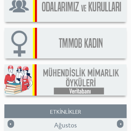
ETKİNLİKLER
Ağustos
Önceki
Sonrak
«
»