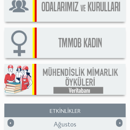
ETKİNLİKLER
Ağustos
Önceki
Sonrak
«
»