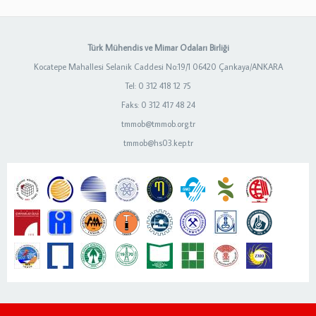
Türk Mühendis ve Mimar Odaları Birliği
Kocatepe Mahallesi Selanik Caddesi No:19/1 06420 Çankaya/ANKARA
Tel: 0 312 418 12 75
Faks: 0 312 417 48 24
tmmob@tmmob.org.tr
tmmob@hs03.kep.tr