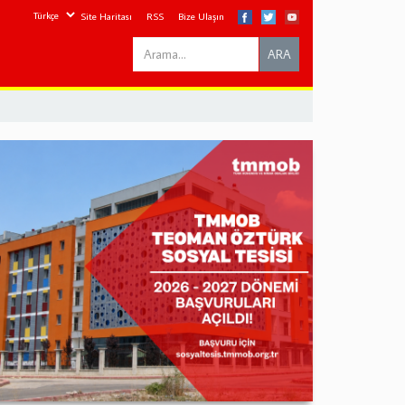
Site Haritası
RSS
Bize Ulaşın
Search
ARA
this
site