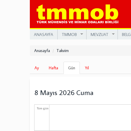
Ana
içeriğe
atla
ANASAYFA
TMMOB
MEVZUAT
BELG
Anasayfa
Takvim
Birincil
Ay
Hafta
Gün
(etkin
Yıl
sekmeler
sekme)
8 Mayıs 2026 Cuma
Tüm gün