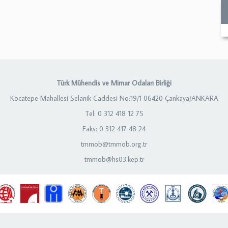
Türk Mühendis ve Mimar Odaları Birliği
Kocatepe Mahallesi Selanik Caddesi No:19/1 06420 Çankaya/ANKARA
Tel: 0 312 418 12 75
Faks: 0 312 417 48 24
tmmob@tmmob.org.tr
tmmob@hs03.kep.tr