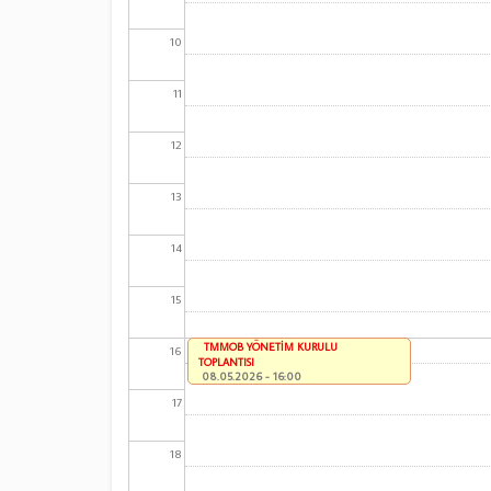
10
11
12
13
14
15
TMMOB YÖNETİM KURULU
16
TOPLANTISI
08.05.2026 - 16:00
17
18