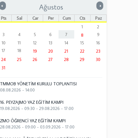
Ağustos
Önceki
Sonraki
«
»
Pts
Sal
Çar
Per
Cum
Cts
Paz
1
2
3
4
5
6
7
9
8
10
11
12
13
14
15
16
17
18
19
20
21
22
23
24
25
26
27
28
29
30
31
TMMOB YÖNETİM KURULU TOPLANTISI
08.08.2026 - 14:00
16. PEYZAJMO YAZ EĞİTİM KAMPI
19.08.2026 - 09:30
-
29.08.2026 - 17:00
ZMO ÖĞRENCİ YAZ EĞİTİM KAMPI
28.08.2026 - 09:00
-
03.09.2026 - 17:00