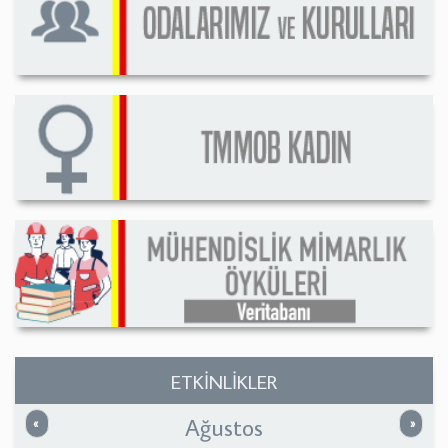
ETKİNLİKLER
Ağustos
Önceki
Sonrak
«
»