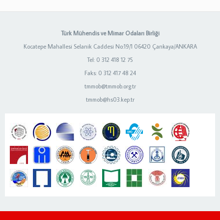
Türk Mühendis ve Mimar Odaları Birliği
Kocatepe Mahallesi Selanik Caddesi No:19/1 06420 Çankaya/ANKARA
Tel: 0 312 418 12 75
Faks: 0 312 417 48 24
tmmob@tmmob.org.tr
tmmob@hs03.kep.tr