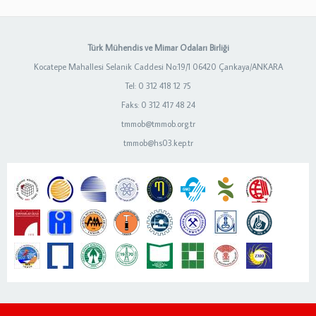
Türk Mühendis ve Mimar Odaları Birliği
Kocatepe Mahallesi Selanik Caddesi No:19/1 06420 Çankaya/ANKARA
Tel: 0 312 418 12 75
Faks: 0 312 417 48 24
tmmob@tmmob.org.tr
tmmob@hs03.kep.tr