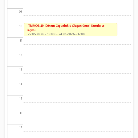
09
TMMOB 49. Dönem Çoğunluklu Olağan Genel Kurulu ve
10
Seçimi
22.05.2026 - 10:00
-
24.05.2026 - 17:00
11
12
13
14
15
16
17