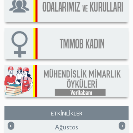
ETKİNLİKLER
Ağustos
Önceki
Sonrak
«
»