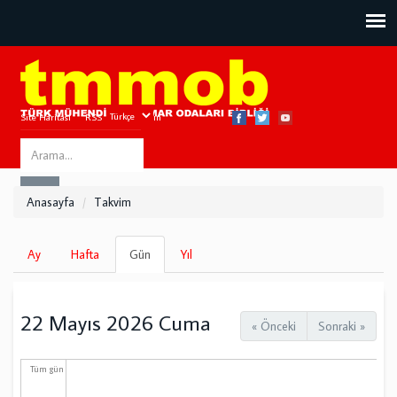
Site Haritası
RSS
Bize Ulaşın
Search
ARA
this
Anasayfa
Takvim
site
Birincil
Ay
Hafta
Gün
(etkin
Yıl
sekmeler
sekme)
22 Mayıs 2026 Cuma
« Önceki
Sonraki »
Tüm gün