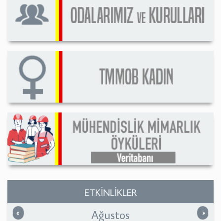
ETKİNLİKLER
Ağustos
Önceki
Sonrak
«
»