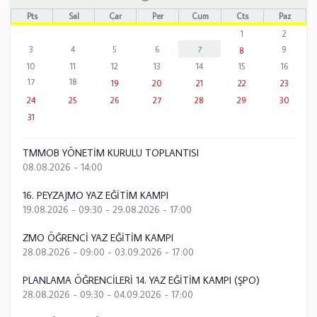
Pts
Sal
Çar
Per
Cum
Cts
Paz
1
2
3
4
5
6
7
9
8
10
11
12
13
14
15
16
17
18
19
20
21
22
23
24
25
26
27
28
29
30
31
TMMOB YÖNETİM KURULU TOPLANTISI
08.08.2026 - 14:00
16. PEYZAJMO YAZ EĞİTİM KAMPI
19.08.2026 - 09:30
-
29.08.2026 - 17:00
ZMO ÖĞRENCİ YAZ EĞİTİM KAMPI
28.08.2026 - 09:00
-
03.09.2026 - 17:00
PLANLAMA ÖĞRENCİLERİ 14. YAZ EĞİTİM KAMPI (ŞPO)
28.08.2026 - 09:30
-
04.09.2026 - 17:00