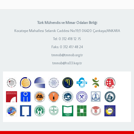
Türk Mühendis ve Mimar Odaları Birliği
Kocatepe Mahallesi Selanik Caddesi No:19/1 06420 Çankaya/ANKARA
Tel: 0 312 418 12 75
Faks: 0 312 417 48 24
tmmob@tmmob.org.tr
tmmob@hs03.kep.tr