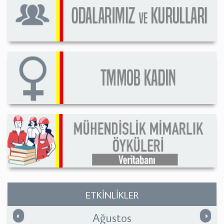
ETKİNLİKLER
Ağustos
Önceki
Sonrak
«
»