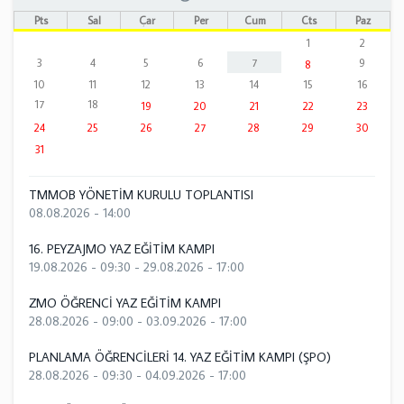
Pts
Sal
Çar
Per
Cum
Cts
Paz
1
2
3
4
5
6
7
9
8
10
11
12
13
14
15
16
17
18
19
20
21
22
23
24
25
26
27
28
29
30
31
TMMOB YÖNETİM KURULU TOPLANTISI
08.08.2026 - 14:00
16. PEYZAJMO YAZ EĞİTİM KAMPI
19.08.2026 - 09:30
-
29.08.2026 - 17:00
ZMO ÖĞRENCİ YAZ EĞİTİM KAMPI
28.08.2026 - 09:00
-
03.09.2026 - 17:00
PLANLAMA ÖĞRENCİLERİ 14. YAZ EĞİTİM KAMPI (ŞPO)
28.08.2026 - 09:30
-
04.09.2026 - 17:00