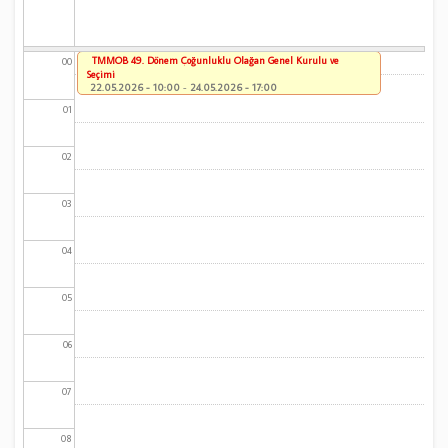
TMMOB 49. Dönem Çoğunluklu Olağan Genel Kurulu ve
00
Seçimi
22.05.2026 - 10:00
-
24.05.2026 - 17:00
01
02
03
04
05
06
07
08