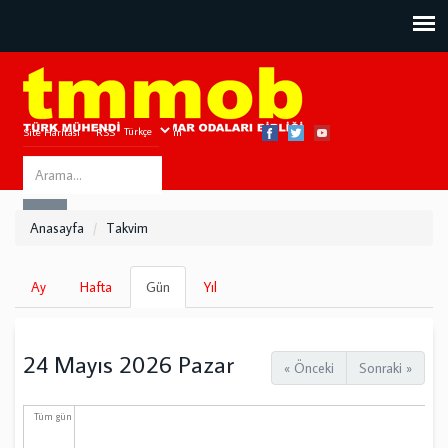
Site Haritası
RSS
Bize Ulaşın
Search
ARA
this
Anasayfa
Takvim
site
Birincil
Ay
Hafta
Gün
(etkin
Yıl
sekmeler
sekme)
24 Mayıs 2026 Pazar
« Önceki
Sonraki »
Tüm gün