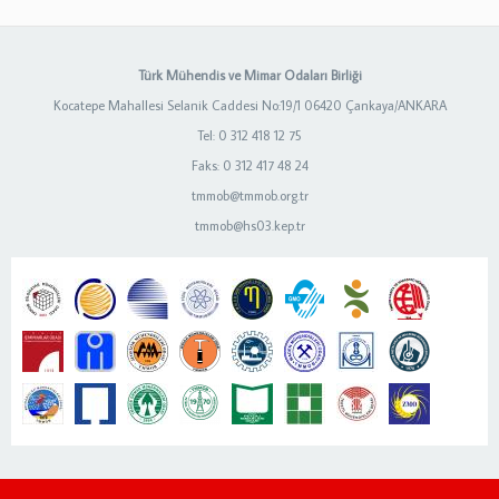
Türk Mühendis ve Mimar Odaları Birliği
Kocatepe Mahallesi Selanik Caddesi No:19/1 06420 Çankaya/ANKARA
Tel: 0 312 418 12 75
Faks: 0 312 417 48 24
tmmob@tmmob.org.tr
tmmob@hs03.kep.tr