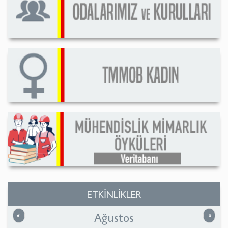
ETKİNLİKLER
Ağustos
Önceki
Sonrak
«
»