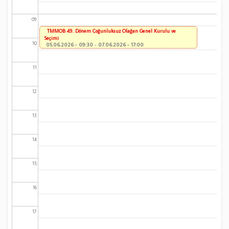
09
TMMOB 49. Dönem Çoğunluksuz Olağan Genel Kurulu ve
Seçimi
10
05.06.2026 - 09:30
-
07.06.2026 - 17:00
11
12
13
14
15
16
17