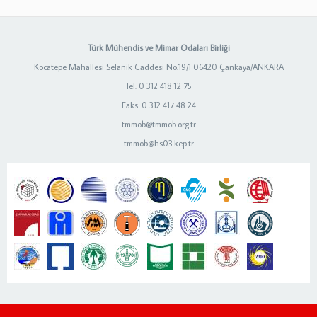
Türk Mühendis ve Mimar Odaları Birliği
Kocatepe Mahallesi Selanik Caddesi No:19/1 06420 Çankaya/ANKARA
Tel: 0 312 418 12 75
Faks: 0 312 417 48 24
tmmob@tmmob.org.tr
tmmob@hs03.kep.tr