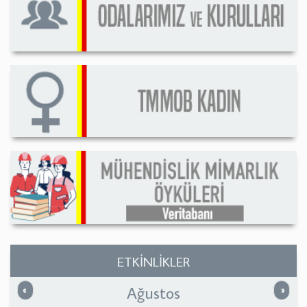
ETKİNLİKLER
Ağustos
Önceki
Sonrak
«
»