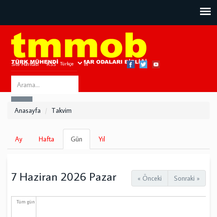
Site Haritası
RSS
Bize Ulaşın
Search
ARA
this
Anasayfa
Takvim
site
Birincil
Ay
Hafta
Gün
(etkin
Yıl
sekmeler
sekme)
7 Haziran 2026 Pazar
« Önceki
Sonraki »
Tüm gün