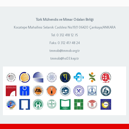
Türk Mühendis ve Mimar Odaları Birliği
Kocatepe Mahallesi Selanik Caddesi No:19/1 06420 Çankaya/ANKARA
Tel: 0 312 418 12 75
Faks: 0 312 417 48 24
tmmob@tmmob.org.tr
tmmob@hs03.kep.tr