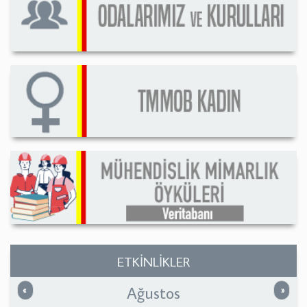
ETKİNLİKLER
Ağustos
Önceki
Sonrak
«
»