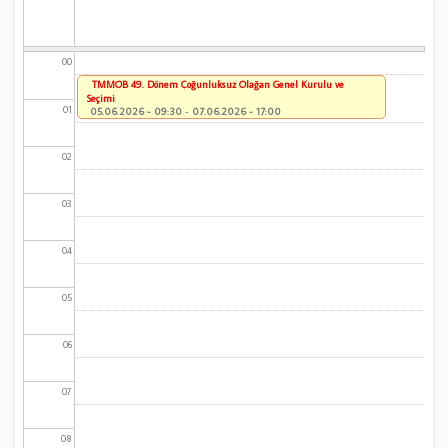
00
TMMOB 49. Dönem Çoğunluksuz Olağan Genel Kurulu ve
Seçimi
01
05.06.2026 - 09:30
-
07.06.2026 - 17:00
02
03
04
05
06
07
08