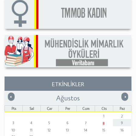
ETKİNLİKLER
Ağustos
Önceki
Sonrak
«
»
Pts
Sal
Çar
Per
Cum
Cts
Paz
1
2
3
4
5
6
7
9
8
10
11
12
13
14
15
16