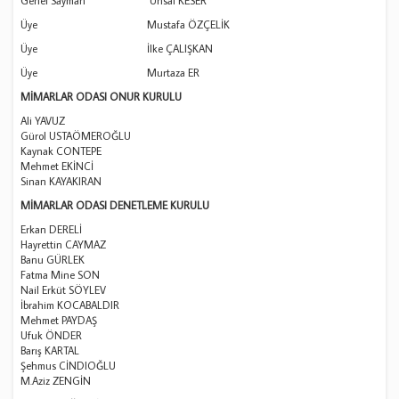
Genel Sayman Ünsal KESER
Üye Mustafa ÖZÇELİK
Üye İlke ÇALIŞKAN
Üye Murtaza ER
MİMARLAR ODASI ONUR KURULU
Ali YAVUZ
Gürol USTAÖMEROĞLU
Kaynak CONTEPE
Mehmet EKİNCİ
Sinan KAYAKIRAN
MİMARLAR ODASI DENETLEME KURULU
Erkan DERELİ
Hayrettin CAYMAZ
Banu GÜRLEK
Fatma Mine SON
Nail Erküt SÖYLEV
İbrahim KOCABALDIR
Mehmet PAYDAŞ
Ufuk ÖNDER
Barış KARTAL
Şehmus CİNDIOĞLU
M.Aziz ZENGİN