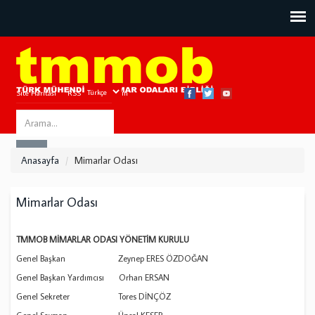
Site Haritası
RSS
Bize Ulaşın
Search
ARA
this
Anasayfa
Mimarlar Odası
site
Mimarlar Odası
TMMOB MİMARLAR ODASI YÖNETİM KURULU
Genel Başkan Zeynep ERES ÖZDOĞAN
Genel Başkan Yardımcısı Orhan ERSAN
Genel Sekreter Tores DİNÇÖZ