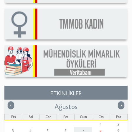
ETKİNLİKLER
Ağustos
Önceki
Sonrak
«
»
Pts
Sal
Çar
Per
Cum
Cts
Paz
1
2
3
4
5
6
7
9
8