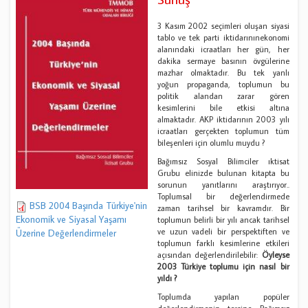
3 Kasım 2002 seçimleri oluşan siyasi
tablo ve tek parti iktidarınınekonomi
alanındaki icraatları her gün, her
dakika sermaye basının övgülerine
mazhar olmaktadır. Bu tek yanlı
yoğun propaganda, toplumun bu
politik alandan zarar gören
kesimlerini bile etkisi altına
almaktadır. AKP iktidarının 2003 yılı
icraatları gerçekten toplumun tüm
bileşenleri için olumlu muydu ?
Bağımsız Sosyal Bilimciler ıktisat
Grubu elinizde bulunan kitapta bu
sorunun yanıtlarını araştırıyor..
Toplumsal bir değerlendirmede
BSB 2004 Başında Türkiye'nin
zaman tarihsel bir kavramdır. Bir
Ekonomik ve Siyasal Yaşamı
toplumun belirli bir yılı ancak tarihsel
ve uzun vadeli bir perspektiften ve
Üzerine Değerlendirmeler
toplumun farklı kesimlerine etkileri
açısından değerlendirilebilir:
Öyleyse
2003 Türkiye toplumu için nasıl bir
yıldı ?
Toplumda yapılan popüler