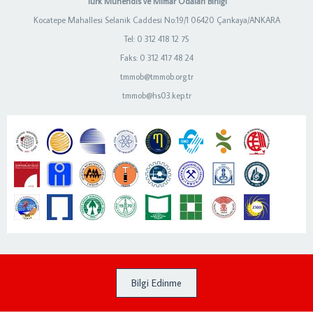
Türk Mühendis ve Mimar Odaları Birliği
Kocatepe Mahallesi Selanik Caddesi No:19/1 06420 Çankaya/ANKARA
Tel: 0 312 418 12 75
Faks: 0 312 417 48 24
tmmob@tmmob.org.tr
tmmob@hs03.kep.tr
Bilgi Edinme