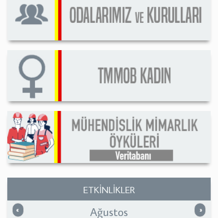
ETKİNLİKLER
Ağustos
Önceki
Sonrak
«
»