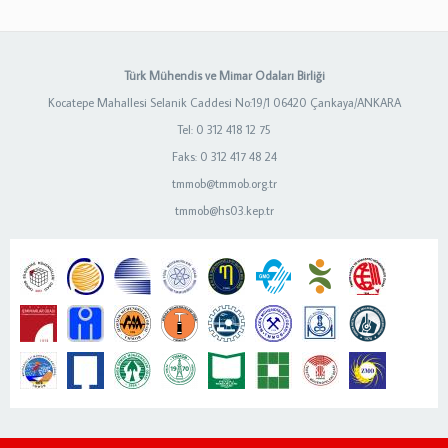
Türk Mühendis ve Mimar Odaları Birliği
Kocatepe Mahallesi Selanik Caddesi No:19/1 06420 Çankaya/ANKARA
Tel: 0 312 418 12 75
Faks: 0 312 417 48 24
tmmob@tmmob.org.tr
tmmob@hs03.kep.tr