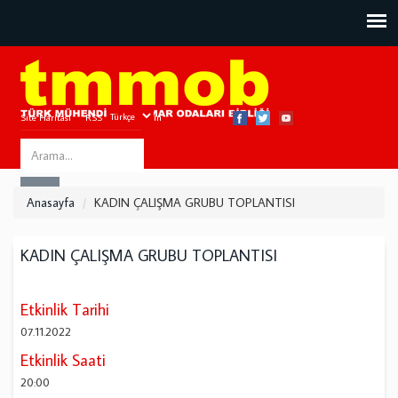
Site Haritası
RSS
Bize Ulaşın
Search
ARA
this
Anasayfa
KADIN ÇALIŞMA GRUBU TOPLANTISI
site
KADIN ÇALIŞMA GRUBU TOPLANTISI
Etkinlik Tarihi
07.11.2022
Etkinlik Saati
20:00