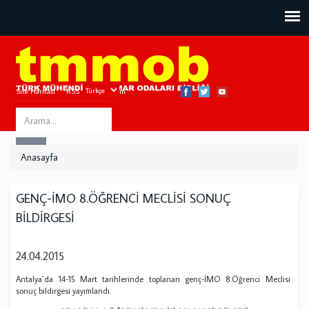
Site Haritası
RSS
Bize Ulaşın
Search
ARA
this
Anasayfa
site
GENÇ-İMO 8.ÖĞRENCİ MECLİSİ SONUÇ
BİLDİRGESİ
24.04.2015
Antalya`da 14-15 Mart tarihlerinde toplanan genç-İMO 8.Öğrenci Meclisi
sonuç bildirgesi yayımlandı.