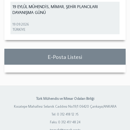
19 EYLÜL MÜHENDİS, MİMAR, ŞEHİR PLANCILARI
DAYANIŞMA GÜNÜ
19.09.2026
TÜRKİYE
E-Posta Listesi
Türk Mühendis ve Mimar Odaları Birliği
Kocatepe Mahallesi Selanik Caddesi No:19/1 06420 Çankaya/ANKARA
Tel: 0 312 418 12 75
Faks: 0 312 417 48 24
tmmob@tmmob.org.tr