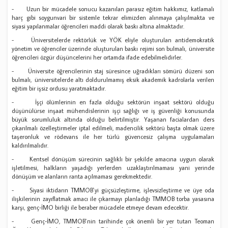
- Uzun bir mücadele sonucu kazanılan parasız eğitim hakkımız, katlamalı
harç gibi soygunvari bir sistemle tekrar elimizden alınmaya çalışılmakta ve
siyasi yapılanmalar öğrencileri maddi olarak baskı altına almaktadır.
- Üniversitelerde rektörlük ve YÖK eliyle oluşturulan antidemokratik
yönetim ve öğrenciler üzerinde oluşturulan baskı rejimi son bulmalı, üniversite
öğrencileri özgür düşüncelerini her ortamda ifade edebilmelidirler.
- Üniversite öğrencilerinin staj süresince uğradıkları sömürü düzeni son
bulmalı, üniversitelerde altı doldurulmamış eksik akademik kadrolarla verilen
eğitim bir işsiz ordusu yaratmaktadır.
- İşçi ölümlerinin en fazla olduğu sektörün inşaat sektörü olduğu
düşünülürse inşaat mühendislerinin işçi sağlığı ve iş güvenliği konusunda
büyük sorumluluk altında olduğu belirtilmiştir. Yaşanan facialardan ders
çıkarılmalı özelleştirmeler iptal edilmeli, madencilik sektörü başta olmak üzere
taşeronluk ve rödevans ile her türlü güvencesiz çalışma uygulamaları
kaldırılmalıdır.
- Kentsel dönüşüm sürecinin sağlıklı bir şekilde amacına uygun olarak
işletilmesi, halkların yaşadığı yerlerden uzaklaştırılmaması yani yerinde
dönüşüm ve alanların ranta açılmaması gerekmektedir.
- Siyasi iktidarın TMMOB`yi güçsüzleştirme, işlevsizleştirme ve üye oda
ilişkilerinin zayıflatmak amacı ile çıkarmayı planladığı TMMOB torba yasasına
karşı, genç-İMO birliği ile beraber mücadele etmeye devam edecektir.
- Genç-İMO, TMMOB`nin tarihinde çok önemli bir yer tutan Teoman