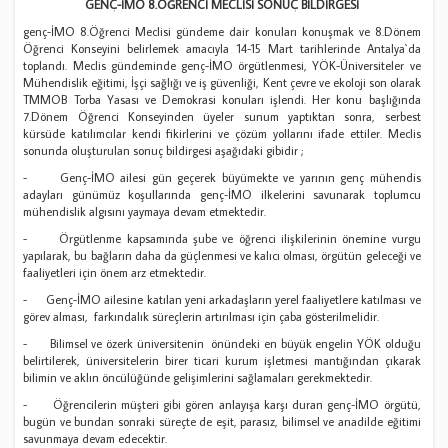
GENÇ-İMO 8.ÖĞRENCİ MECLİSİ SONUÇ BİLDİRGESİ
genç-İMO 8.Öğrenci Meclisi gündeme dair konuları konuşmak ve 8.Dönem
Öğrenci Konseyini belirlemek amacıyla 14-15 Mart tarihlerinde Antalya`da
toplandı. Meclis gündeminde genç-İMO örgütlenmesi, YÖK-Üniversiteler ve
Mühendislik eğitimi, İşçi sağlığı ve iş güvenliği, Kent çevre ve ekoloji son olarak
TMMOB Torba Yasası ve Demokrasi konuları işlendi. Her konu başlığında
7.Dönem Öğrenci Konseyinden üyeler sunum yaptıktan sonra, serbest
kürsüde katılımcılar kendi fikirlerini ve çözüm yollarını ifade ettiler. Meclis
sonunda oluşturulan sonuç bildirgesi aşağıdaki gibidir ;
- Genç-İMO ailesi gün geçerek büyümekte ve yarının genç mühendis
adayları günümüz koşullarında genç-İMO ilkelerini savunarak toplumcu
mühendislik algısını yaymaya devam etmektedir.
- Örgütlenme kapsamında şube ve öğrenci ilişkilerinin önemine vurgu
yapılarak, bu bağların daha da güçlenmesi ve kalıcı olması, örgütün geleceği ve
faaliyetleri için önem arz etmektedir.
- Genç-İMO ailesine katılan yeni arkadaşların yerel faaliyetlere katılması ve
görev alması, farkındalık süreçlerin artırılması için çaba gösterilmelidir.
- Bilimsel ve özerk üniversitenin önündeki en büyük engelin YÖK olduğu
belirtilerek, üniversitelerin birer ticari kurum işletmesi mantığından çıkarak
bilimin ve aklın öncülüğünde gelişimlerini sağlamaları gerekmektedir.
- Öğrencilerin müşteri gibi gören anlayışa karşı duran genç-İMO örgütü,
bugün ve bundan sonraki süreçte de eşit, parasız, bilimsel ve anadilde eğitimi
savunmaya devam edecektir.